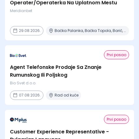
Operater/Operaterka Na Uplatnom Mestu
Meridianbet
29.08.2026.
Bačka Palanka, Bačka Topola, Barič, Beograd, Čajetina + 15 mesta
Prvi posao
Agent Telefonske Prodaje Sa Znanje
Rumunskog Ili Poljskog
Bio Svet d.o.o.
07.08.2026.
Rad od kuće
Prvi posao
Customer Experience Representative -