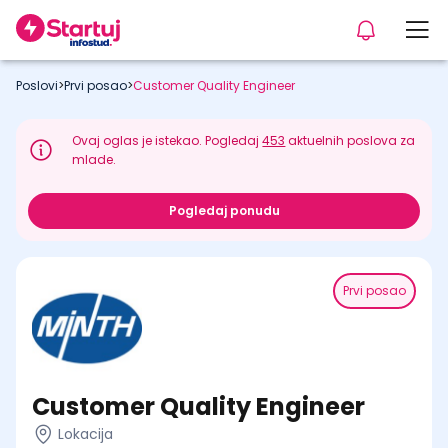
Poslovi
>
Prvi posao
>
Customer Quality Engineer
Ovaj oglas je istekao. Pogledaj
453
aktuelnih poslova za
mlade.
Pogledaj ponudu
Prvi posao
Customer Quality Engineer
Lokacija