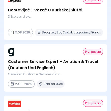
Prvi posao
Dostavljač - Vozač U Kurirskoj Službi
D Express d.o.o.
11.08.2026.
Beograd, Bor, Čačak, Jagodina, Kikinda + 23 mesta | Terenski rad
Prvi posao
Customer Service Expert – Aviation & Travel
(Deutsch Und Englisch)
Gevekom Customer Services d.o.o.
20.08.2026.
Rad od kuće
Prvi posao