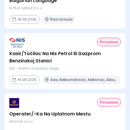
Bulgarian Language
M Plus Serbia d.o.o.
18.08.2026.
Rad od kuće
Prvi posao
Kasir/Točilac Na Nis Petrol Ili Gazprom
Benzinskoj Stanici
NIS - Naftna Industrija Srbije
16.08.2026.
Ada, Aleksandrovac, Aleksinac, Alibunar, Apatin + 206 mesta
Prvi posao
Operater/-Ka Na Uplatnom Mestu
Mozzart d.o.o.