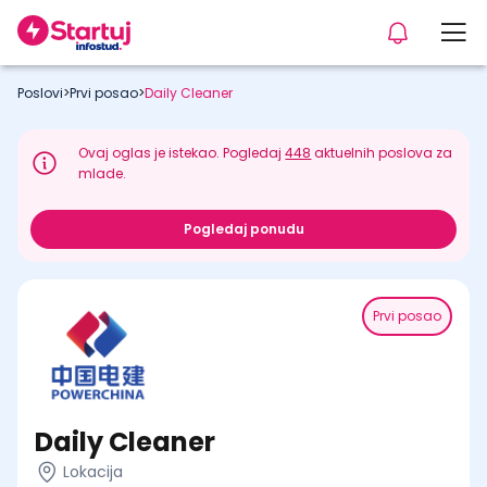
Poslovi
>
Prvi posao
>
Daily Cleaner
Ovaj oglas je istekao. Pogledaj
448
aktuelnih poslova za
mlade.
Pogledaj ponudu
Prvi posao
Daily Cleaner
Lokacija