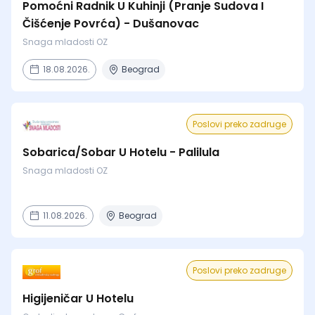
Pomoćni Radnik U Kuhinji (Pranje Sudova I
Čišćenje Povrća) - Dušanovac
Snaga mladosti OZ
18.08.2026.
Beograd
Poslovi preko zadruge
Sobarica/Sobar U Hotelu - Palilula
Snaga mladosti OZ
11.08.2026.
Beograd
Poslovi preko zadruge
Higijeničar U Hotelu