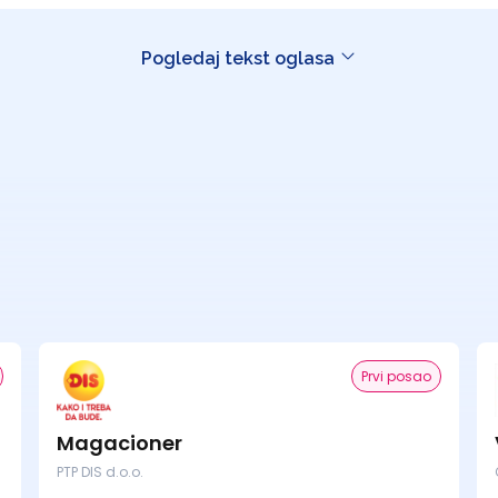
Pogledaj tekst oglasa
Prvi posao
Magacioner
PTP DIS d.o.o.