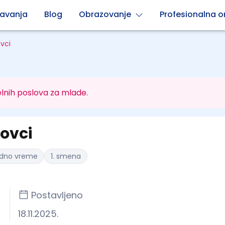
avanja
Blog
Obrazovanje
Profesionalna or
vci
lnih poslova za mlade.
ovci
adno vreme
1. smena
Postavljeno
18.11.2025.