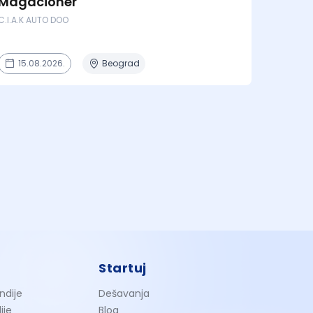
Magacioner
C.I.A.K AUTO DOO
15.08.2026.
Beograd
Startuj
ndije
Dešavanja
ije
Blog