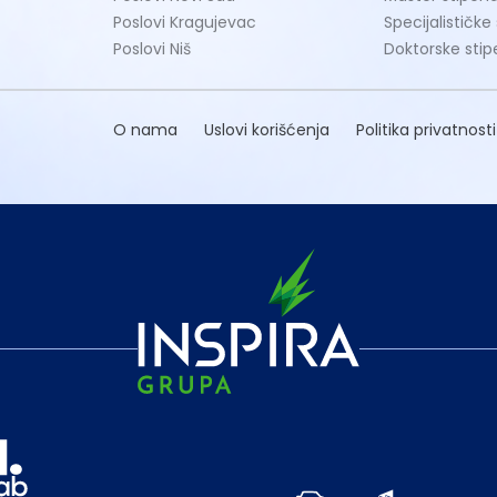
Poslovi Kragujevac
Specijalističke
Poslovi Niš
Doktorske stip
O nama
Uslovi korišćenja
Politika privatnosti