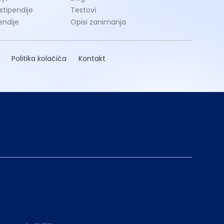
 stipendije
Testovi
endije
Opisi zanimanja
Politika kolačića
Kontakt