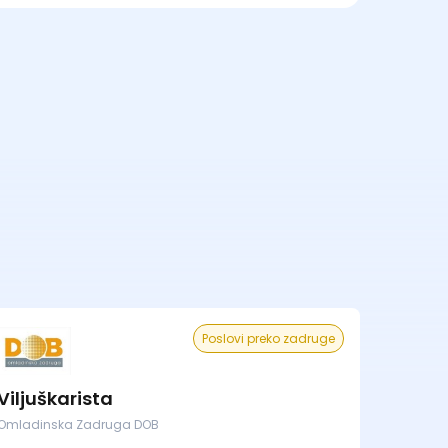
Poslovi preko zadruge
Viljuškarista
Omladinska Zadruga DOB