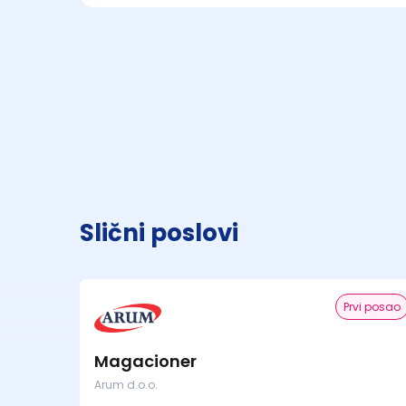
Slični poslovi
Prvi posao
Magacioner
Arum d.o.o.