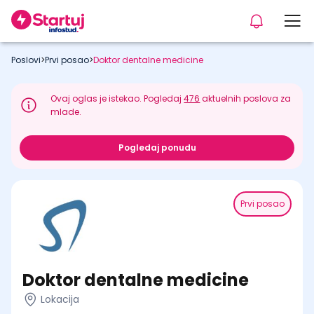
Poslovi
>
Prvi posao
>
Doktor dentalne medicine
Ovaj oglas je istekao. Pogledaj
476
aktuelnih poslova za
mlade.
Pogledaj ponudu
Prvi posao
Doktor dentalne medicine
Lokacija