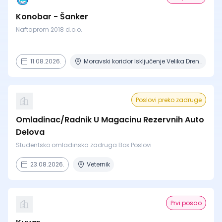
Konobar - Šanker
Naftaprom 2018 d.o.o.
11.08.2026.
Moravski koridor Isključenje Velika Drenova, Milutovac, Bataševo
Poslovi preko zadruge
Omladinac/Radnik U Magacinu Rezervnih Auto
Delova
Studentsko omladinska zadruga Box Poslovi
23.08.2026.
Veternik
Prvi posao