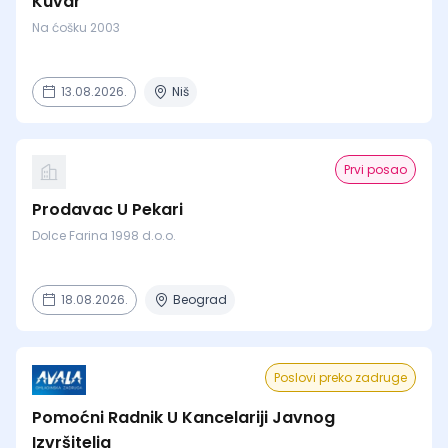
Kuvar
Na ćošku 2003
13.08.2026.
Niš
Prvi posao
Prodavac U Pekari
Dolce Farina 1998 d.o.o.
18.08.2026.
Beograd
Poslovi preko zadruge
Pomoćni Radnik U Kancelariji Javnog
Izvršitelja