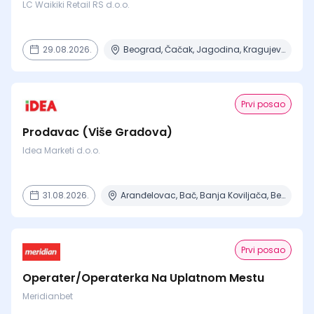
LC Waikiki Retail RS d.o.o.
29.08.2026.
Beograd, Čačak, Jagodina, Kragujevac, Kruševac + 15 mesta
Prvi posao
Prodavac (Više Gradova)
Idea Marketi d.o.o.
31.08.2026.
Aranđelovac, Bač, Banja Koviljača, Beograd, Boljevac + 16 mesta
Prvi posao
Operater/Operaterka Na Uplatnom Mestu
Meridianbet