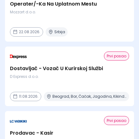
Operater/-Ka Na Uplatnom Mestu
Mozzart d.o.o.
22.08.2026.
Srbija
Prvi posao
Dostavljač - Vozač U Kurirskoj Službi
D Express d.o.o.
11.08.2026.
Beograd, Bor, Čačak, Jagodina, Kikinda + 23 mesta | Terenski rad
Prvi posao
Prodavac - Kasir