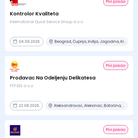
Prvi posao
Kontrolor Kvaliteta
International Quick Service Group d.o.o.
04.09.2026.
Beograd, Ćuprija, Inđija, Jagodina, Kragujevac + 14 mesta
Prvi posao
Prodavac Na Odeljenju Delikatesa
PTP DIS d.o.o.
22.08.2026.
Aleksandrovac, Aleksinac, Batočina, Beograd, Čačak + 15 mesta
Prvi posao