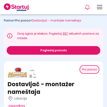
Poslovi
>
Prvi posao
>
Dostavljač - montažer nameštaja
Ovaj oglas je istekao. Pogledaj
397
aktuelnih poslova za
mlade.
Pogledaj ponudu
Prvi posao
Dostavljač - montažer
nameštaja
Lokacija
Jagodina