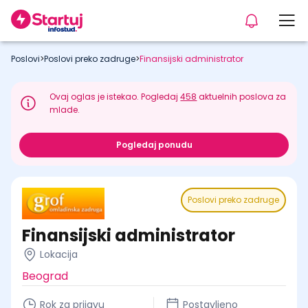
Poslovi
>
Poslovi preko zadruge
>
Finansijski administrator
Ovaj oglas je istekao. Pogledaj
458
aktuelnih poslova za
mlade.
Pogledaj ponudu
Poslovi preko zadruge
Finansijski administrator
Lokacija
Beograd
Rok za prijavu
Postavljeno