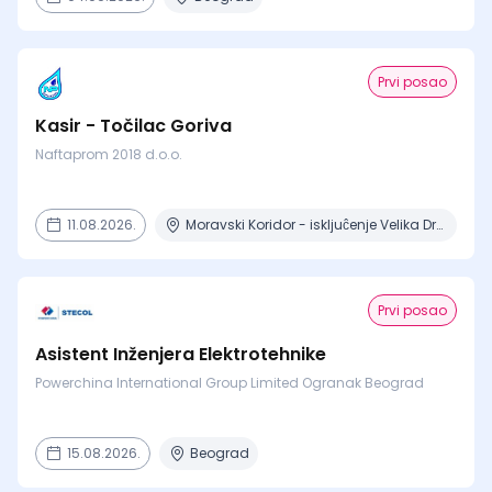
Prvi posao
Kasir - Točilac Goriva
Naftaprom 2018 d.o.o.
11.08.2026.
Moravski Koridor - iskljuĉenje Velika Drenova , Militovac, Ripanj , Selevac, Azanja
Prvi posao
Asistent Inženjera Elektrotehnike
Powerchina International Group Limited Ogranak Beograd
15.08.2026.
Beograd