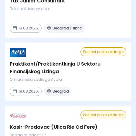
Tax Junior Consultant
Deloitte Advisory d.o.o.
19.08.2026.
Beograd | Hibrid
Poslovi preko zadruge
Praktikant/Praktikantkinja U Sektoru
Finansijskog Lizinga
Omladinska zadruga Avala
19.08.2026.
Beograd
Poslovi preko zadruge
Kasir-Prodavac (Ulica Rie Od Fere)
Snaga mladosti OZ