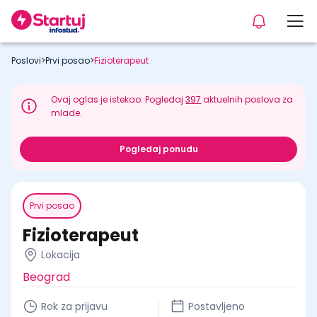
Poslovi
>
Prvi posao
>
Fizioterapeut
Ovaj oglas je istekao. Pogledaj
397
aktuelnih poslova za
mlade.
Pogledaj ponudu
Prvi posao
Fizioterapeut
Lokacija
Beograd
Rok za prijavu
Postavljeno