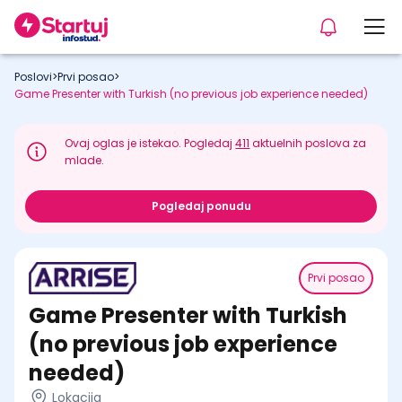
Poslovi
>
Prvi posao
>
Game Presenter with Turkish (no previous job experience needed)
Ovaj oglas je istekao. Pogledaj
411
aktuelnih poslova za
mlade.
Pogledaj ponudu
Prvi posao
Game Presenter with Turkish
(no previous job experience
needed)
Lokacija