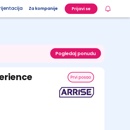
ijentacija
Za kompanije
Prijavi se
Pogledaj ponudu
erience
Prvi posao