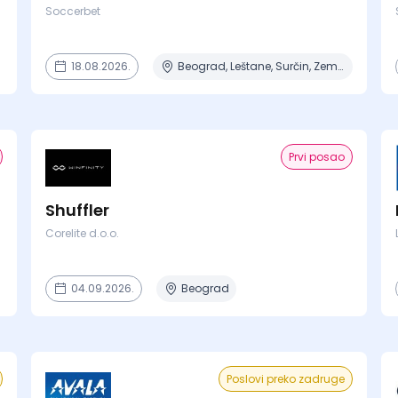
Soccerbet
18.08.2026.
Beograd, Leštane, Surčin, Zemun Polje
Prvi posao
Shuffler
Corelite d.o.o.
04.09.2026.
Beograd
Poslovi preko zadruge