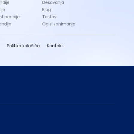
ndije
Dešavanja
ije
Blog
 stipendije
Testovi
endije
Opisi zanimanja
Politika kolačića
Kontakt