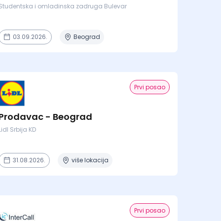
Studentska i omladinska zadruga Bulevar
03.09.2026.
Beograd
Prvi posao
Prodavac - Beograd
Lidl Srbija KD
31.08.2026.
više lokacija
Prvi posao