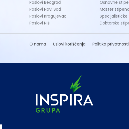
Poslovi Beograd
Osnovne stipe
Poslovi Novi Sad
Master stipend
Poslovi Kragujevac
Specijalističke
Poslovi Niš
Doktorske stip
O nama
Uslovi korišćenja
Politika privatnosti