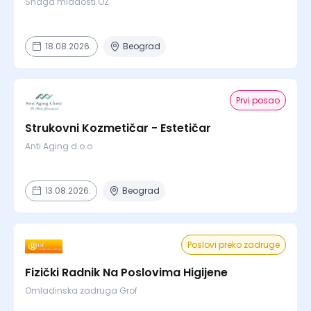
Snaga mladosti OZ
18.08.2026.
Beograd
Prvi posao
Strukovni Kozmetičar - Estetičar
Anti Aging d.o.o
13.08.2026.
Beograd
Poslovi preko zadruge
Fizički Radnik Na Poslovima Higijene
Omladinska zadruga Grof