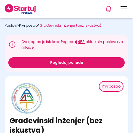
Poslovi
>
Prvi posao
>
Građevinski inženjer (bez iskustva)
Ovaj oglas je istekao. Pogledaj
453
aktuelnih poslova za
mlade.
Pogledaj ponudu
Prvi posao
Građevinski inženjer (bez
iskustva)