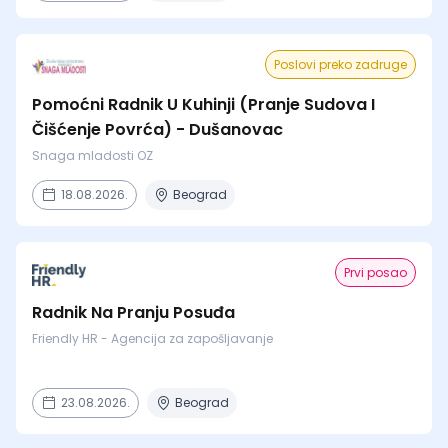
Poslovi preko zadruge
Pomoćni Radnik U Kuhinji (Pranje Sudova I
Čišćenje Povrća) - Dušanovac
Snaga mladosti OZ
18.08.2026.
Beograd
Prvi posao
Radnik Na Pranju Posuđa
Friendly HR - Agencija za zapošljavanje
23.08.2026.
Beograd