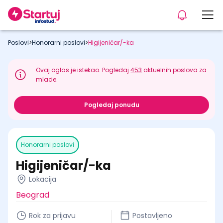
Poslovi
>
Honorarni poslovi
>
Higijeničar/-ka
Ovaj oglas je istekao. Pogledaj
453
aktuelnih poslova za
mlade.
Pogledaj ponudu
Honorarni poslovi
Higijeničar/-ka
Lokacija
Beograd
Rok za prijavu
Postavljeno