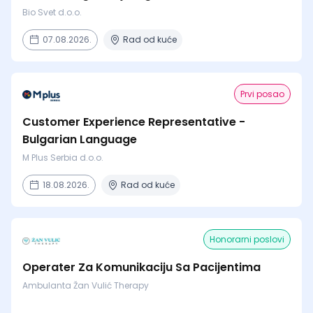
Bio Svet d.o.o.
07.08.2026.
Rad od kuće
Prvi posao
Customer Experience Representative -
Bulgarian Language
M Plus Serbia d.o.o.
18.08.2026.
Rad od kuće
Honorarni poslovi
Operater Za Komunikaciju Sa Pacijentima
Ambulanta Žan Vulić Therapy