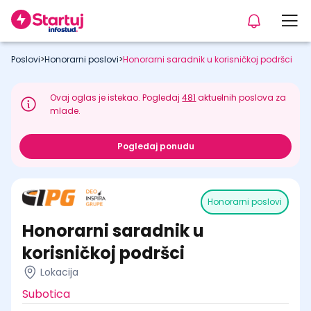
Poslovi
>
Honorarni poslovi
>
Honorarni saradnik u korisničkoj podršci
Ovaj oglas je istekao. Pogledaj
481
aktuelnih poslova za
mlade.
Pogledaj ponudu
Honorarni poslovi
Honorarni saradnik u
korisničkoj podršci
Lokacija
Subotica