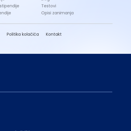
 stipendije
Testovi
endije
Opisi zanimanja
Politika kolačića
Kontakt