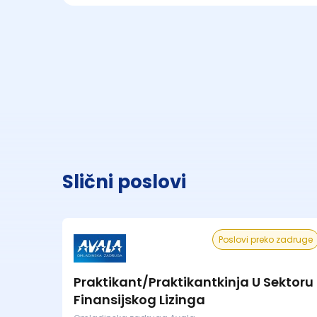
Slični poslovi
Poslovi preko zadruge
Praktikant/Praktikantkinja U Sektoru
Finansijskog Lizinga