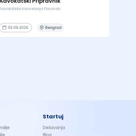
Advokatski Pripravnik
Advokatska kancelarija Panovski
03.09.2026.
Beograd
Startuj
ndije
Dešavanja
ije
Blog