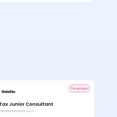
Prvi posao
Tax Junior Consultant
Deloitte Advisory d.o.o.