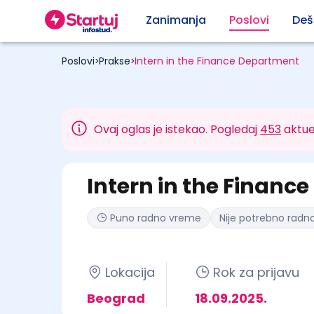
Zanimanja
Poslovi
Deš
Poslovi
Prakse
Intern in the Finance Department
>
>
Ovaj oglas je istekao. Pogledaj
453
aktue
Intern in the Financ
Puno radno vreme
Nije potrebno radno
Lokacija
Rok za prijavu
Beograd
18.09.2025.