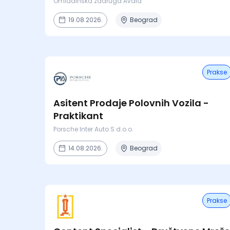
Omladinska zadruga Avala
19.08.2026.
Beograd
Prakse
Asitent Prodaje Polovnih Vozila -
Praktikant
Porsche Inter Auto S d.o.o.
14.08.2026.
Beograd
Prakse