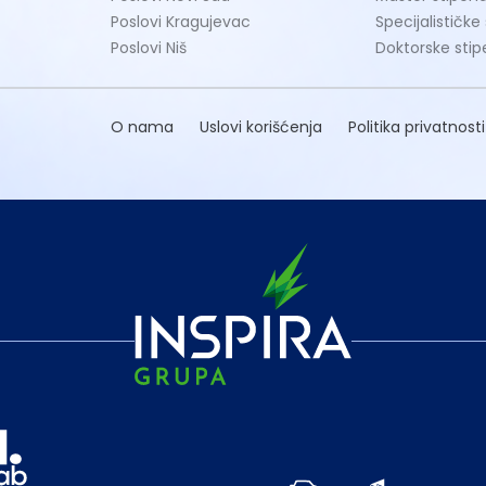
Poslovi Kragujevac
Specijalističke
Poslovi Niš
Doktorske stip
O nama
Uslovi korišćenja
Politika privatnosti