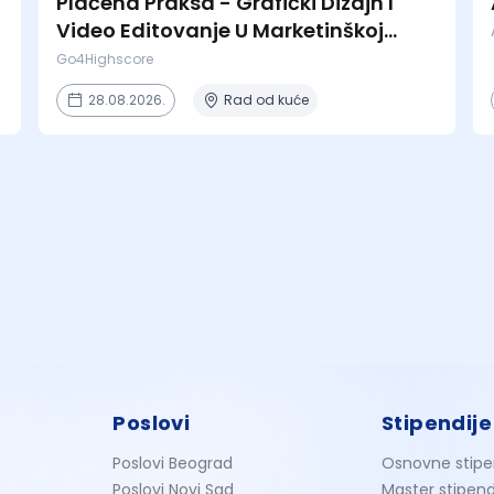
Plaćena Praksa - Grafički Dizajn I
Video Editovanje U Marketinškoj
Agenciji
Go4Highscore
28.08.2026.
Rad od kuće
Poslovi
Stipendije
Poslovi Beograd
Osnovne stipe
Poslovi Novi Sad
Master stipend