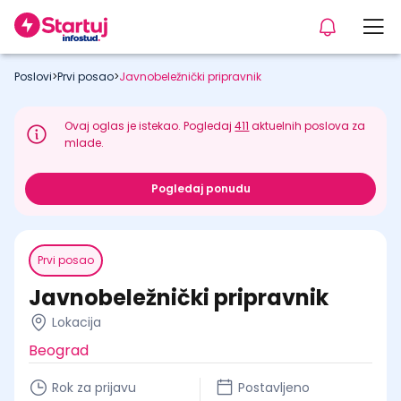
Poslovi
>
Prvi posao
>
Javnobeležnički pripravnik
Ovaj oglas je istekao. Pogledaj
411
aktuelnih poslova za
mlade.
Pogledaj ponudu
Prvi posao
Javnobeležnički pripravnik
Lokacija
Beograd
Rok za prijavu
Postavljeno