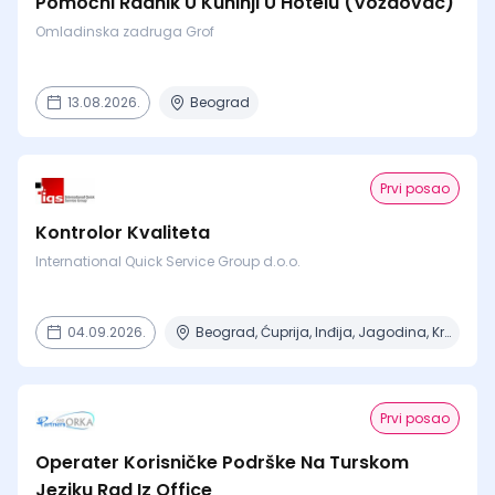
Pomoćni Radnik U Kuhinji U Hotelu (Voždovac)
Omladinska zadruga Grof
13.08.2026.
Beograd
Prvi posao
Kontrolor Kvaliteta
International Quick Service Group d.o.o.
04.09.2026.
Beograd, Ćuprija, Inđija, Jagodina, Kragujevac + 14 mesta
Prvi posao
Operater Korisničke Podrške Na Turskom
Jeziku Rad Iz Office