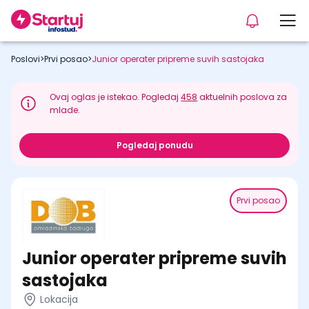
Poslovi
>
Prvi posao
>
Junior operater pripreme suvih sastojaka
Ovaj oglas je istekao. Pogledaj
458
aktuelnih poslova za
mlade.
Pogledaj ponudu
Prvi posao
Junior operater pripreme suvih
sastojaka
Lokacija