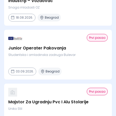
Industriji – Voždovac
Snaga mladosti OZ
18.08.2026.
Beograd
Prvi posao
Junior Operater Pakovanja
Studentska i omladinska zadruga Bulevar
03.09.2026.
Beograd
Prvi posao
Majstor Za Ugradnju Pvc I Alu Stolarije
Uniko Stil