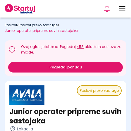
Poslovi
>
Poslovi preko zadruge
>
Junior operater pripreme suvih sastojaka
Ovaj oglas je istekao. Pogledaj
458
aktuelnih poslova za
mlade.
Pogledaj ponudu
Poslovi preko zadruge
Junior operater pripreme suvih
sastojaka
Lokacija