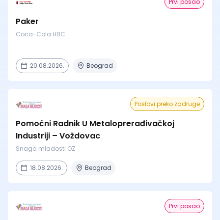
Prvi posao
Paker
Coca-Cola HBC
20.08.2026.
Beograd
Poslovi preko zadruge
Pomoćni Radnik U Metaloprerađivačkoj
Industriji – Voždovac
Snaga mladosti OZ
18.08.2026.
Beograd
Prvi posao