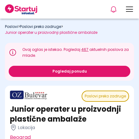
Poslovi
>
Poslovi preko zadruge
>
Junior operater u proizvodnji plastične ambalaže
Ovaj oglas je istekao. Pogledaj
467
aktuelnih poslova za
mlade.
Pogledaj ponudu
Poslovi preko zadruge
Junior operater u proizvodnji
plastične ambalaže
Lokacija
Beograd