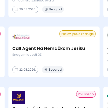
Omladinska zadruga Avala
20.08.2026.
Beograd
Poslovi preko zadruge
Call Agent Na Nemačkom Jeziku
Snaga mladosti OZ
22.08.2026.
Beograd
Prvi posao