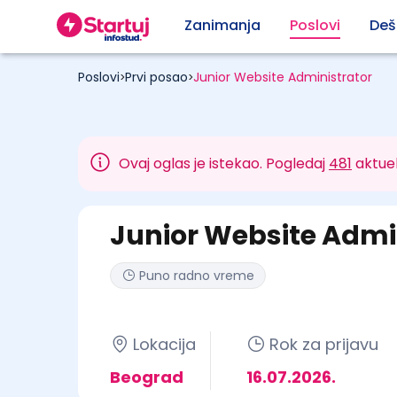
Zanimanja
Poslovi
Deš
Poslovi
Prvi posao
Junior Website Administrator
>
>
Ovaj oglas je istekao. Pogledaj
481
aktuel
Junior Website Admi
Puno radno vreme
Lokacija
Rok za prijavu
Beograd
16.07.2026.