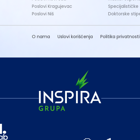
Poslovi Kragujevac
Specijalističke
Poslovi Niš
Doktorske stip
O nama
Uslovi korišćenja
Politika privatnosti