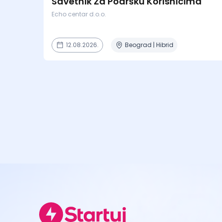
Savetnik Za Podršku Korisnicima
Echo centar d.o.o.
12.08.2026.
Beograd | Hibrid