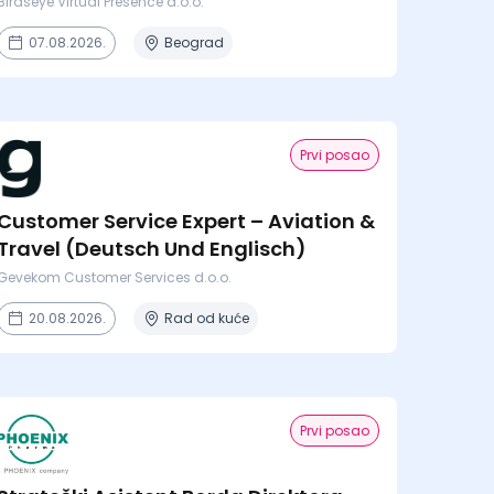
Birdseye Virtual Presence d.o.o.
07.08.2026.
Beograd
Prvi posao
Customer Service Expert – Aviation &
Travel (Deutsch Und Englisch)
Gevekom Customer Services d.o.o.
20.08.2026.
Rad od kuće
Prvi posao