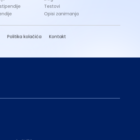
 stipendije
Testovi
endije
Opisi zanimanja
Politika kolačića
Kontakt