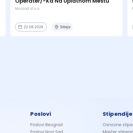
Operater/-Ka Na Uplatnom Mestu
Mozzart d.o.o.
22.08.2026.
Srbija
Poslovi
Stipendije
Poslovi Beograd
Osnovne stipe
Poslovi Novi Sad
Master stipend