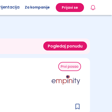
ijentacija
Za kompanije
Prijavi se
Pogledaj ponudu
Prvi posao