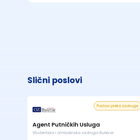
Slični poslovi
Poslovi preko zadruge
Agent Putničkih Usluga
Studentska i omladinska zadruga Bulevar