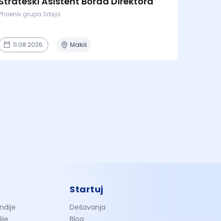
Strateški Asistent Borda Direktora
Phoenix grupa Srbija
11.08.2026.
Makiš
Startuj
ndije
Dešavanja
ije
Blog