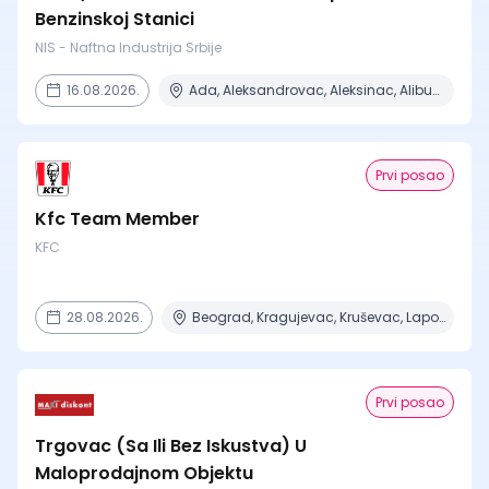
Benzinskoj Stanici
NIS - Naftna Industrija Srbije
16.08.2026.
Ada, Aleksandrovac, Aleksinac, Alibunar, Apatin + 206 mesta
Prvi posao
Kfc Team Member
KFC
28.08.2026.
Beograd, Kragujevac, Kruševac, Lapovo, Niš + 4 mesta
Prvi posao
Trgovac (Sa Ili Bez Iskustva) U
Maloprodajnom Objektu