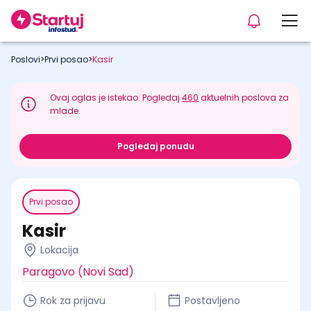
Poslovi
>
Prvi posao
>
Kasir
Ovaj oglas je istekao. Pogledaj
460
aktuelnih poslova za
mlade.
Pogledaj ponudu
Prvi posao
Kasir
Lokacija
Paragovo (Novi Sad)
Rok za prijavu
Postavljeno