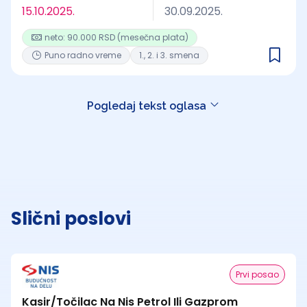
15.10.2025.
30.09.2025.
neto: 90.000 RSD (mesečna plata)
Puno radno vreme
1., 2. i 3. smena
Pogledaj tekst oglasa
Slični poslovi
Prvi posao
Kasir/Točilac Na Nis Petrol Ili Gazprom