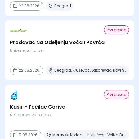
22.08.2026.
Beograd
Prvi posao
Prodavac Na Odeljenju Voća I Povrća
Univerexport d.o.o.
22.08.2026.
Beograd, Kruševac, Lazarevac, Novi Sad, Obrenovac
Prvi posao
Kasir - Točilac Goriva
Naftaprom 2018 d.o.o.
11.08.2026.
Moravski Koridor - iskljuĉenje Velika Drenova , Militovac, Ripanj , Selevac, Azanja