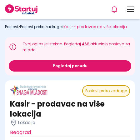
Poslovi
>
Poslovi preko zadruge
>
Kasir - prodavac na više lokacija
Ovaj oglas je istekao. Pogledaj
468
aktuelnih poslova za
mlade.
Pogledaj ponudu
Poslovi preko zadruge
Kasir - prodavac na više
lokacija
Lokacija
Beograd