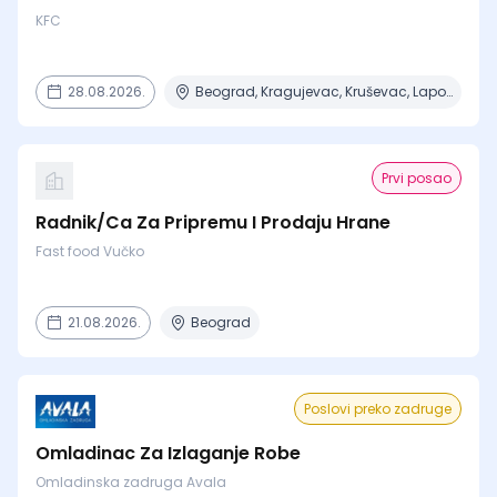
KFC
28.08.2026.
Beograd, Kragujevac, Kruševac, Lapovo, Niš + 4 mesta
Prvi posao
Radnik/Ca Za Pripremu I Prodaju Hrane
Fast food Vučko
21.08.2026.
Beograd
Poslovi preko zadruge
Omladinac Za Izlaganje Robe
Omladinska zadruga Avala