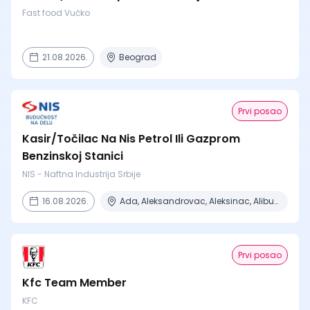
Fast food Vučko
21.08.2026.
Beograd
Prvi posao
Kasir/Točilac Na Nis Petrol Ili Gazprom
Benzinskoj Stanici
NIS - Naftna Industrija Srbije
16.08.2026.
Ada, Aleksandrovac, Aleksinac, Alibunar, Apatin + 206 mesta
Prvi posao
Kfc Team Member
KFC