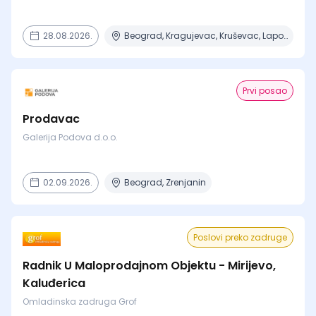
28.08.2026.
Beograd, Kragujevac, Kruševac, Lapovo, Niš + 4 mesta
Prvi posao
Prodavac
Galerija Podova d.o.o.
02.09.2026.
Beograd, Zrenjanin
Poslovi preko zadruge
Radnik U Maloprodajnom Objektu - Mirijevo,
Kaluđerica
Omladinska zadruga Grof