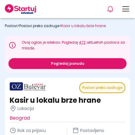
Poslovi
>
Poslovi preko zadruge
>
Kasir u lokalu brze hrane
Ovaj oglas je istekao. Pogledaj
472
aktuelnih poslova za
mlade.
Pogledaj ponudu
Poslovi preko zadruge
Kasir u lokalu brze hrane
Lokacija
Beograd
Rok za prijavu
Postavljeno