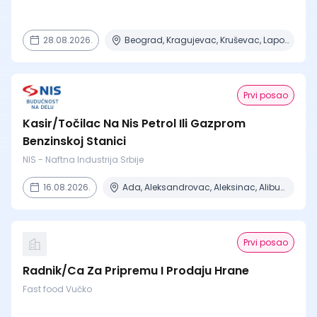
28.08.2026.
Beograd, Kragujevac, Kruševac, Lapovo, Niš + 4 mesta
Prvi posao
Kasir/Točilac Na Nis Petrol Ili Gazprom
Benzinskoj Stanici
NIS - Naftna Industrija Srbije
16.08.2026.
Ada, Aleksandrovac, Aleksinac, Alibunar, Apatin + 206 mesta
Prvi posao
Radnik/Ca Za Pripremu I Prodaju Hrane
Fast food Vučko