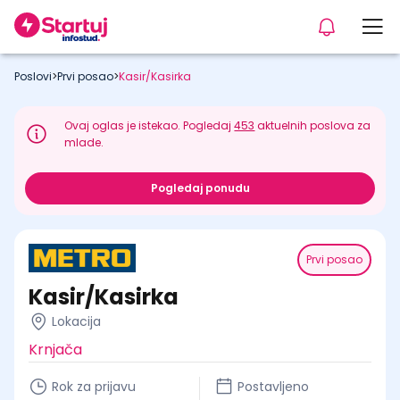
Poslovi
>
Prvi posao
>
Kasir/Kasirka
Ovaj oglas je istekao. Pogledaj
453
aktuelnih poslova za
mlade.
Pogledaj ponudu
Prvi posao
Kasir/Kasirka
Lokacija
Krnjača
Rok za prijavu
Postavljeno