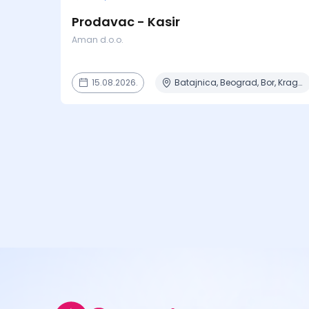
Prodavac - Kasir
Aman d.o.o.
15.08.2026.
Batajnica, Beograd, Bor, Kragujevac, Negotin + 6 mesta