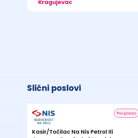
Kragujevac
Slični poslovi
Prvi posao
Kasir/Točilac Na Nis Petrol Ili