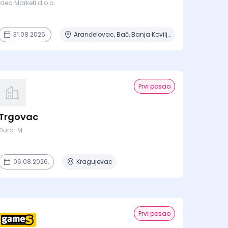
Idea Marketi d.o.o.
31.08.2026.
Aranđelovac, Bač, Banja Koviljača, Beograd, Boljevac + 16 mesta
Prvi posao
Trgovac
Đura-M
06.08.2026.
Kragujevac
Prvi posao