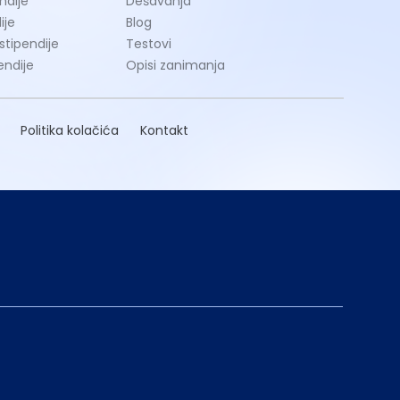
ndije
Dešavanja
ije
Blog
 stipendije
Testovi
endije
Opisi zanimanja
Politika kolačića
Kontakt