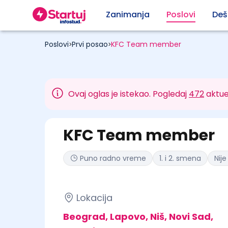
Zanimanja
Poslovi
Deš
Poslovi
Prvi posao
KFC Team member
>
>
Ovaj oglas je istekao. Pogledaj
472
aktue
KFC Team member
Puno radno vreme
1. i 2. smena
Nij
Lokacija
Beograd, Lapovo, Niš, Novi Sad,