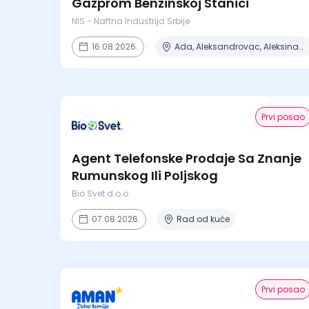
Gazprom Benzinskoj Stanici
NIS - Naftna Industrija Srbije
16.08.2026.
Ada, Aleksandrovac, Aleksinac, Alibunar, Apatin + 206 mesta
Prvi posao
Agent Telefonske Prodaje Sa Znanje
Rumunskog Ili Poljskog
Bio Svet d.o.o.
07.08.2026.
Rad od kuće
Prvi posao