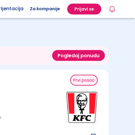
ijentacija
Za kompanije
Prijavi se
Pogledaj ponudu
Prvi posao
o