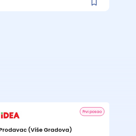
Prvi posao
Prodavac (Više Gradova)