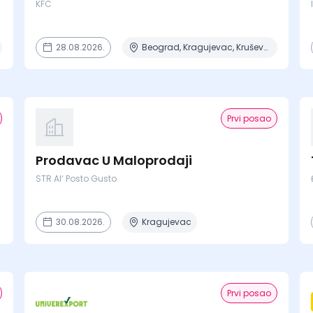
KFC
28.08.2026.
Beograd, Kragujevac, Kruševac, Lapovo, Niš + 4 mesta
Prvi posao
Prodavac U Maloprodaji
STR Al‘ Posto Gusto
30.08.2026.
Kragujevac
Prvi posao