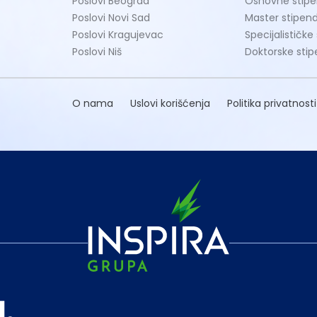
Poslovi Beograd
Osnovne stipe
Poslovi Novi Sad
Master stipend
Poslovi Kragujevac
Specijalističke
Poslovi Niš
Doktorske stip
O nama
Uslovi korišćenja
Politika privatnosti