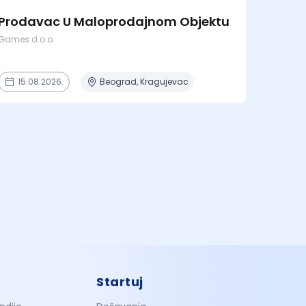
Prodavac U Maloprodajnom Objektu
Games d.o.o.
15.08.2026.
Beograd, Kragujevac
Startuj