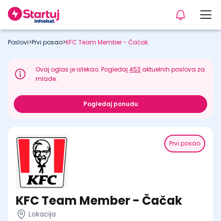
Poslovi
>
Prvi posao
>
KFC Team Member - Čačak
Ovaj oglas je istekao. Pogledaj
453
aktuelnih poslova za
mlade.
Pogledaj ponudu
Prvi posao
KFC Team Member - Čačak
Lokacija