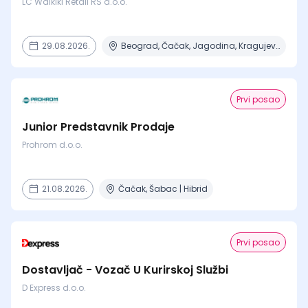
LC Waikiki Retail RS d.o.o.
29.08.2026.
Beograd, Čačak, Jagodina, Kragujevac, Kruševac + 15 mesta
Prvi posao
Junior Predstavnik Prodaje
Prohrom d.o.o.
21.08.2026.
Čačak, Šabac | Hibrid
Prvi posao
Dostavljač - Vozač U Kurirskoj Službi
D Express d.o.o.