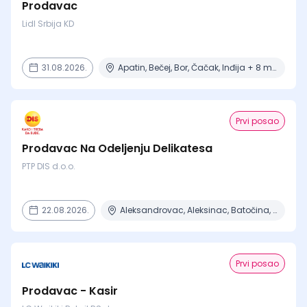
Prodavac
Lidl Srbija KD
31.08.2026.
Apatin, Bečej, Bor, Čačak, Inđija + 8 mesta
Prvi posao
Prodavac Na Odeljenju Delikatesa
PTP DIS d.o.o.
22.08.2026.
Aleksandrovac, Aleksinac, Batočina, Beograd, Čačak + 15 mesta
Prvi posao
Prodavac - Kasir