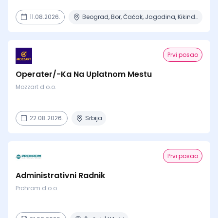
11.08.2026.
Beograd, Bor, Čačak, Jagodina, Kikinda + 23 mesta | Terenski rad
Prvi posao
Operater/-Ka Na Uplatnom Mestu
Mozzart d.o.o.
22.08.2026.
Srbija
Prvi posao
Administrativni Radnik
Prohrom d.o.o.