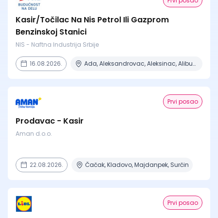
Prvi posao
Kasir/Točilac Na Nis Petrol Ili Gazprom
Benzinskoj Stanici
NIS - Naftna Industrija Srbije
16.08.2026.
Ada, Aleksandrovac, Aleksinac, Alibunar, Apatin + 206 mesta
Prvi posao
Prodavac - Kasir
Aman d.o.o.
22.08.2026.
Čačak, Kladovo, Majdanpek, Surčin
Prvi posao