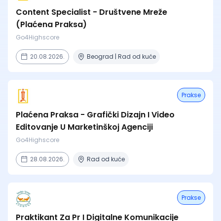
Content Specialist - Društvene Mreže
(Plaćena Praksa)
Go4Highscore
20.08.2026.
Beograd | Rad od kuće
Prakse
Plaćena Praksa - Grafički Dizajn I Video
Editovanje U Marketinškoj Agenciji
Go4Highscore
28.08.2026.
Rad od kuće
Prakse
Praktikant Za Pr I Digitalne Komunikacije