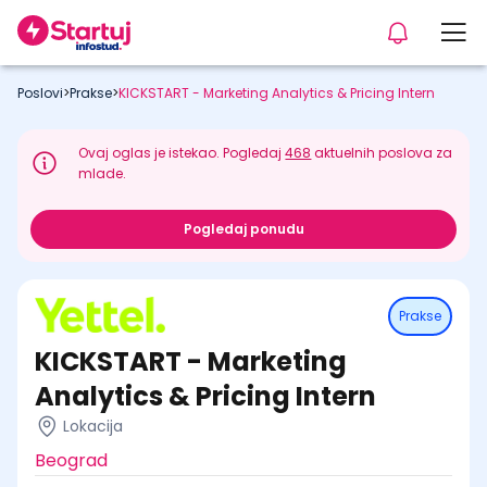
Poslovi
>
Prakse
>
KICKSTART - Marketing Analytics & Pricing Intern
Ovaj oglas je istekao. Pogledaj
468
aktuelnih poslova za
mlade.
Pogledaj ponudu
Prakse
KICKSTART - Marketing
Analytics & Pricing Intern
Lokacija
Beograd