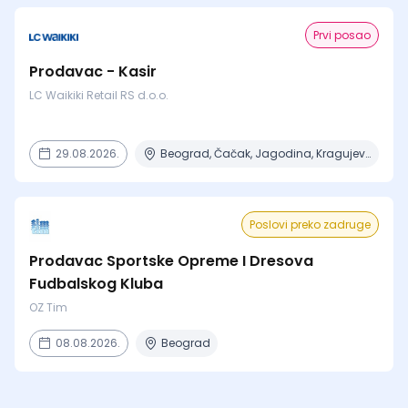
Prvi posao
Prodavac - Kasir
LC Waikiki Retail RS d.o.o.
29.08.2026.
Beograd, Čačak, Jagodina, Kragujevac, Kruševac + 15 mesta
Poslovi preko zadruge
Prodavac Sportske Opreme I Dresova
Fudbalskog Kluba
OZ Tim
08.08.2026.
Beograd