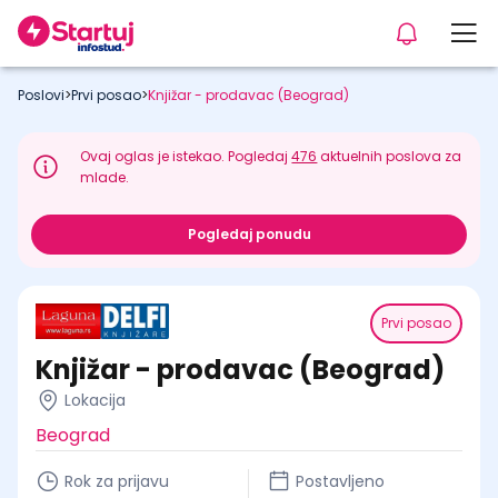
Poslovi
>
Prvi posao
>
Knjižar - prodavac (Beograd)
Ovaj oglas je istekao. Pogledaj
476
aktuelnih poslova za
mlade.
Pogledaj ponudu
Prvi posao
Knjižar - prodavac (Beograd)
Lokacija
Beograd
Rok za prijavu
Postavljeno