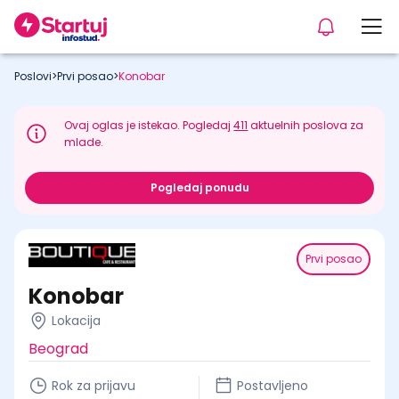
Poslovi
>
Prvi posao
>
Konobar
Ovaj oglas je istekao. Pogledaj
411
aktuelnih poslova za
mlade.
Pogledaj ponudu
Prvi posao
Konobar
Lokacija
Beograd
Rok za prijavu
Postavljeno