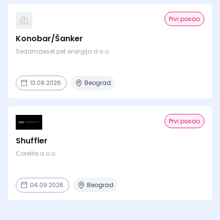
Prvi posao
Konobar/Šanker
Sedamdeset pet energija d.o.o.
13.08.2026.
Beograd
Prvi posao
Shuffler
Corelite d.o.o.
04.09.2026.
Beograd