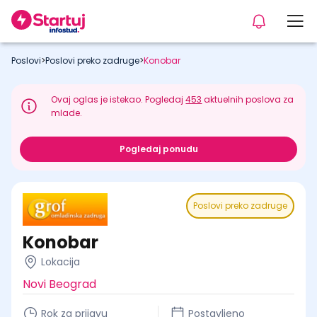
Poslovi
>
Poslovi preko zadruge
>
Konobar
Ovaj oglas je istekao. Pogledaj
453
aktuelnih poslova za
mlade.
Pogledaj ponudu
Poslovi preko zadruge
Konobar
Lokacija
Novi Beograd
Rok za prijavu
Postavljeno