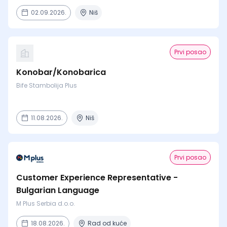
02.09.2026.
Niš
Prvi posao
Konobar/Konobarica
Bife Stambolija Plus
11.08.2026.
Niš
Prvi posao
Customer Experience Representative -
Bulgarian Language
M Plus Serbia d.o.o.
18.08.2026.
Rad od kuće