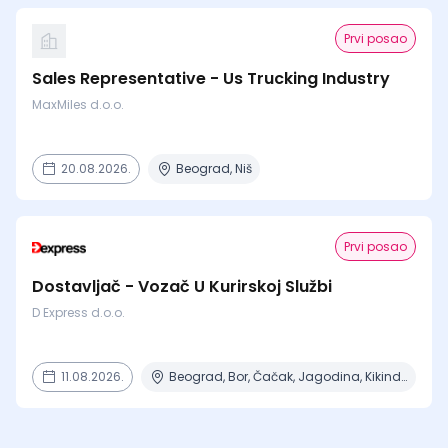
Prvi posao
Sales Representative - Us Trucking Industry
MaxMiles d.o.o.
20.08.2026.
Beograd, Niš
Prvi posao
Dostavljač - Vozač U Kurirskoj Službi
D Express d.o.o.
11.08.2026.
Beograd, Bor, Čačak, Jagodina, Kikinda + 23 mesta | Terenski rad