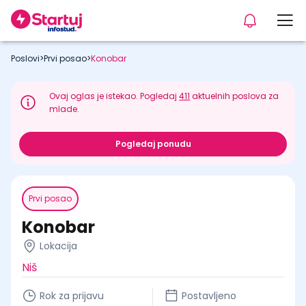
Poslovi
>
Prvi posao
>
Konobar
Ovaj oglas je istekao. Pogledaj
411
aktuelnih poslova za
mlade.
Pogledaj ponudu
Prvi posao
Konobar
Lokacija
Niš
Rok za prijavu
Postavljeno