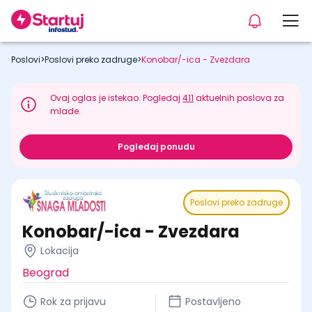
Poslovi
>
Poslovi preko zadruge
>
Konobar/-ica - Zvezdara
Ovaj oglas je istekao. Pogledaj
411
aktuelnih poslova za
mlade.
Pogledaj ponudu
Poslovi preko zadruge
Konobar/-ica - Zvezdara
Lokacija
Beograd
Rok za prijavu
Postavljeno