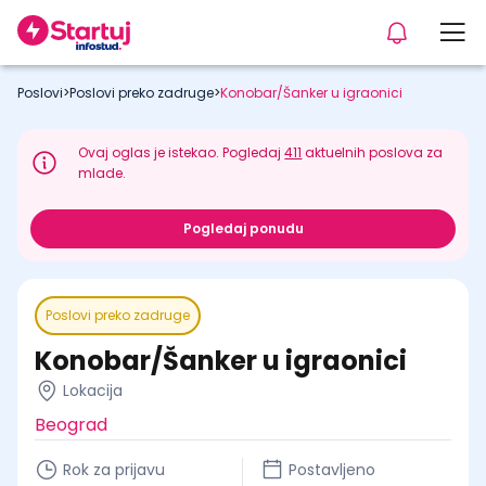
Poslovi
>
Poslovi preko zadruge
>
Konobar/Šanker u igraonici
Ovaj oglas je istekao. Pogledaj
411
aktuelnih poslova za
mlade.
Pogledaj ponudu
Poslovi preko zadruge
Konobar/Šanker u igraonici
Lokacija
Beograd
Rok za prijavu
Postavljeno