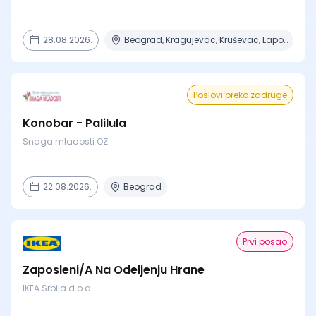
28.08.2026.
Beograd, Kragujevac, Kruševac, Lapovo, Niš + 4 mesta
Poslovi preko zadruge
Konobar - Palilula
Snaga mladosti OZ
22.08.2026.
Beograd
Prvi posao
Zaposleni/A Na Odeljenju Hrane
IKEA Srbija d.o.o.