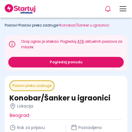
Poslovi
>
Poslovi preko zadruge
>
Konobar/Šanker u igraonici
Ovaj oglas je istekao. Pogledaj
476
aktuelnih poslova za
mlade.
Pogledaj ponudu
Poslovi preko zadruge
Konobar/Šanker u igraonici
Lokacija
Beograd
Rok za prijavu
Postavljeno