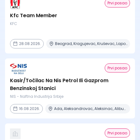
Prvi posao
Kfc Team Member
KFC
28.08.2026.
Beograd, Kragujevac, Kruševac, Lapovo, Niš + 4 mesta
Prvi posao
Kasir/Točilac Na Nis Petrol Ili Gazprom
Benzinskoj Stanici
NIS - Naftna Industrija Srbije
16.08.2026.
Ada, Aleksandrovac, Aleksinac, Alibunar, Apatin + 206 mesta
Prvi posao