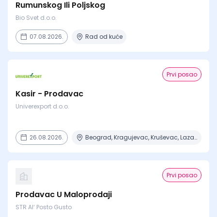
Rumunskog Ili Poljskog
Bio Svet d.o.o.
07.08.2026.
Rad od kuće
Prvi posao
Kasir - Prodavac
Univerexport d.o.o.
26.08.2026.
Beograd, Kragujevac, Kruševac, Lazarevac, Mladenovac + 6 mesta
Prvi posao
Prodavac U Maloprodaji
STR Al‘ Posto Gusto