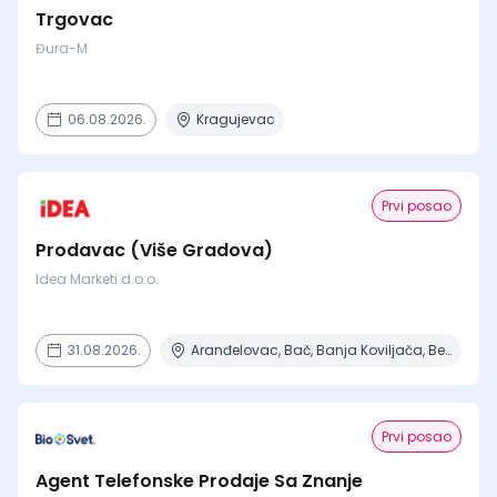
Trgovac
Đura-M
06.08.2026.
Kragujevac
Prvi posao
Prodavac (Više Gradova)
Idea Marketi d.o.o.
31.08.2026.
Aranđelovac, Bač, Banja Koviljača, Beograd, Boljevac + 16 mesta
Prvi posao
Agent Telefonske Prodaje Sa Znanje