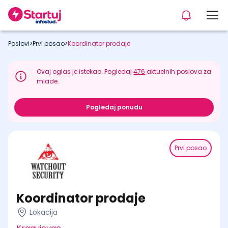
Poslovi
>
Prvi posao
>
Koordinator prodaje
Ovaj oglas je istekao. Pogledaj
476
aktuelnih poslova za
mlade.
Pogledaj ponudu
Prvi posao
Koordinator prodaje
Lokacija