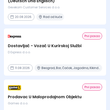
(Deutsch Und Englisch)
Gevekom Customer Services d.o.o.
20.08.2026.
Rad od kuće
Prvi posao
Dostavljač - Vozač U Kurirskoj Službi
D Express d.o.o.
11.08.2026.
Beograd, Bor, Čačak, Jagodina, Kikinda + 23 mesta | Terenski rad
Prvi posao
Prodavac U Maloprodajnom Objektu
Games d.o.o.