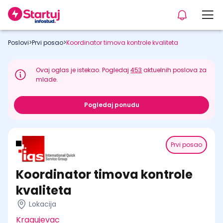
Poslovi
>
Prvi posao
>
Koordinator timova kontrole kvaliteta
Ovaj oglas je istekao. Pogledaj
453
aktuelnih poslova za
mlade.
Pogledaj ponudu
Prvi posao
Koordinator timova kontrole
kvaliteta
Lokacija
Kragujevac