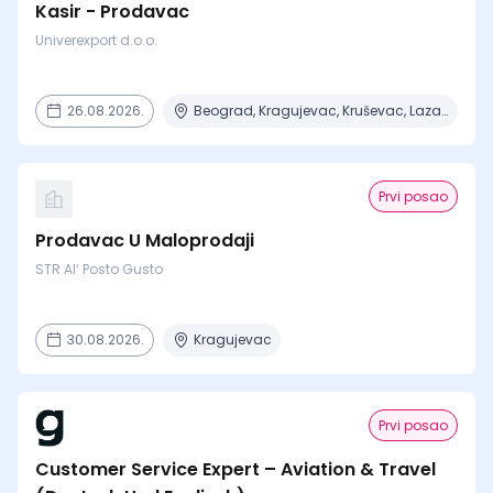
Kasir - Prodavac
Univerexport d.o.o.
26.08.2026.
Beograd, Kragujevac, Kruševac, Lazarevac, Mladenovac + 6 mesta
Prvi posao
Prodavac U Maloprodaji
STR Al‘ Posto Gusto
30.08.2026.
Kragujevac
Prvi posao
Customer Service Expert – Aviation & Travel