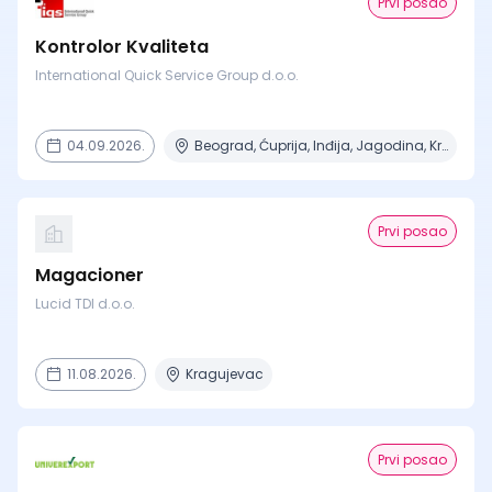
Prvi posao
Kontrolor Kvaliteta
International Quick Service Group d.o.o.
04.09.2026.
Beograd, Ćuprija, Inđija, Jagodina, Kragujevac + 14 mesta
Prvi posao
Magacioner
Lucid TDI d.o.o.
11.08.2026.
Kragujevac
Prvi posao