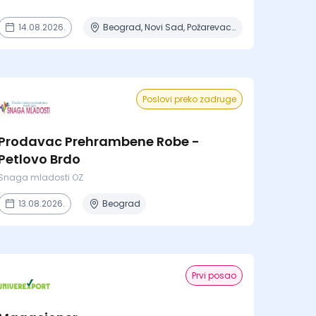
14.08.2026.
Beograd, Novi Sad, Požarevac, Subotica, Šabac
Poslovi preko zadruge
Prodavac Prehrambene Robe -
Petlovo Brdo
Snaga mladosti OZ
13.08.2026.
Beograd
Prvi posao