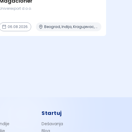
Magacioner
Univerexport d.o.o.
06.08.2026.
Beograd, Inđija, Kragujevac, Kruševac, Lazarevac + 9 mesta
Startuj
ndije
Dešavanja
ije
Blog