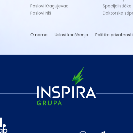
Poslovi Kragujevac
Specijalističke
Poslovi Niš
Doktorske stip
O nama
Uslovi korišćenja
Politika privatnosti