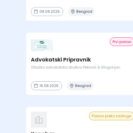
08.08.2026.
Beograd
Prvi posao
Advokatski Pripravnik
Ortačko advokatsko društvo Petrović & Glogonjac
16.08.2026.
Beograd
Poslovi preko zadruge