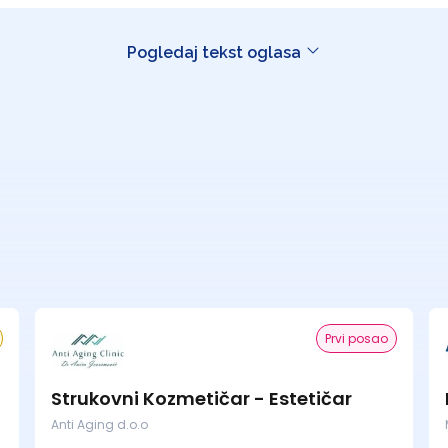
Pogledaj tekst oglasa
Prvi posao
Strukovni Kozmetičar - Estetičar
Anti Aging d.o.o