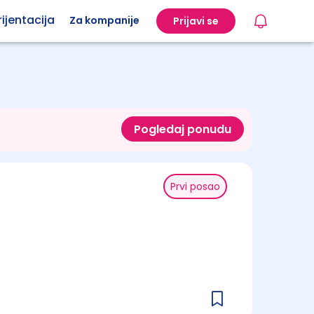
ijentacija
Za kompanije
Prijavi se
Pogledaj ponudu
Prvi posao