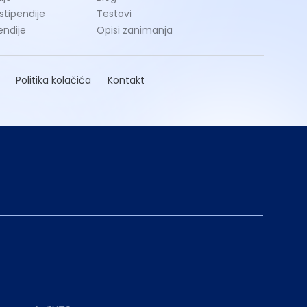
 stipendije
Testovi
endije
Opisi zanimanja
Politika kolačića
Kontakt