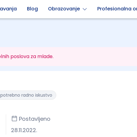
avanja
Blog
Obrazovanje
Profesionalna or
lnih poslova za mlade.
e potrebno radno iskustvo
Postavljeno
28.11.2022.