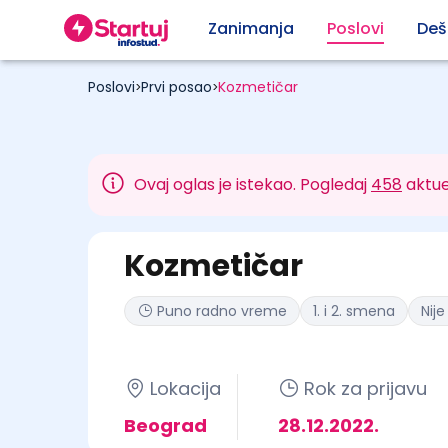
Zanimanja
Poslovi
Deš
Poslovi
Prvi posao
Kozmetičar
>
>
Ovaj oglas je istekao. Pogledaj
458
aktue
Kozmetičar
Puno radno vreme
1. i 2. smena
Nij
Lokacija
Rok za prijavu
Beograd
28.12.2022.