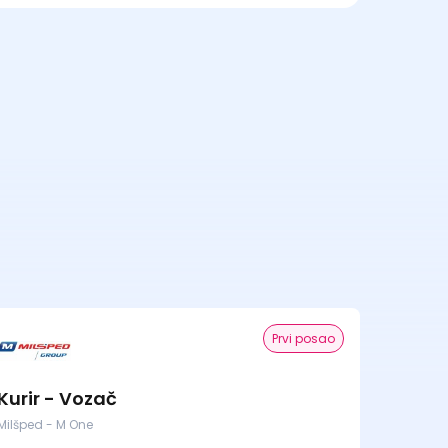
Prvi posao
Kurir - Vozač
Milšped - M One