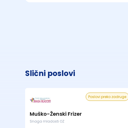
Slični poslovi
Poslovi preko zadruge
Muško-Ženski Frizer
Snaga mladosti OZ