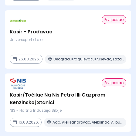
Prvi posao
Kasir - Prodavac
Univerexport d.o.o.
26.08.2026.
Beograd, Kragujevac, Kruševac, Lazarevac, Mladenovac + 6 mesta
Prvi posao
Kasir/Točilac Na Nis Petrol Ili Gazprom
Benzinskoj Stanici
NIS - Naftna Industrija Srbije
16.08.2026.
Ada, Aleksandrovac, Aleksinac, Alibunar, Apatin + 206 mesta