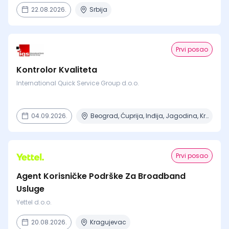
22.08.2026.
Srbija
Prvi posao
Kontrolor Kvaliteta
International Quick Service Group d.o.o.
04.09.2026.
Beograd, Ćuprija, Inđija, Jagodina, Kragujevac + 14 mesta
Prvi posao
Agent Korisničke Podrške Za Broadband
Usluge
Yettel d.o.o.
20.08.2026.
Kragujevac