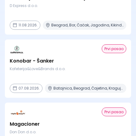
D Express d.o.o.
11.08.2026.
Beograd, Bor, Čačak, Jagodina, Kikinda + 23 mesta | Terenski rad
Prvi posao
Konobar - Šanker
Kafeterija&Love&Brands d.o.o.
07.08.2026.
Batajnica, Beograd, Čajetina, Kragujevac, Niš + 5 mesta
Prvi posao
Magacioner
Don Don d.o.o.