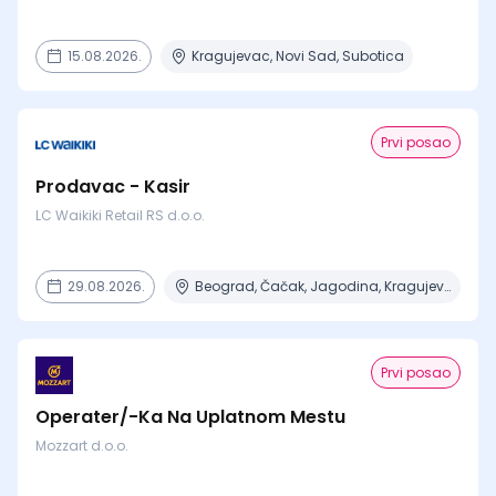
15.08.2026.
Kragujevac, Novi Sad, Subotica
Prvi posao
Prodavac - Kasir
LC Waikiki Retail RS d.o.o.
29.08.2026.
Beograd, Čačak, Jagodina, Kragujevac, Kruševac + 15 mesta
Prvi posao
Operater/-Ka Na Uplatnom Mestu
Mozzart d.o.o.