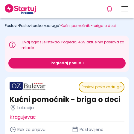
Poslovi
>
Poslovi preko zadruge
>
Kućni pomoćnik - briga o deci
Ovaj oglas je istekao. Pogledaj
459
aktuelnih poslova za
mlade.
Pogledaj ponudu
Poslovi preko zadruge
Kućni pomoćnik - briga o deci
Lokacija
Kragujevac
Rok za prijavu
Postavljeno