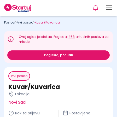
Poslovi
>
Prvi posao
>
Kuvar/Kuvarica
Ovaj oglas je istekao. Pogledaj
458
aktuelnih poslova za
mlade.
Pogledaj ponudu
Prvi posao
Kuvar/Kuvarica
Lokacija
Novi Sad
Rok za prijavu
Postavljeno