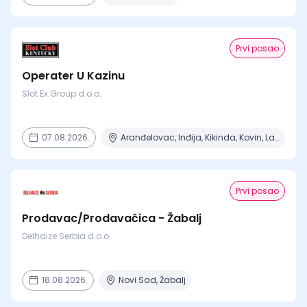
Prvi posao
Operater U Kazinu
Slot Ex.Group d.o.o.
07.08.2026.
Aranđelovac, Inđija, Kikinda, Kovin, Lazarevac + 12 mesta
Prvi posao
Prodavac/Prodavačica - Žabalj
Delhaize Serbia d.o.o.
18.08.2026.
Novi Sad, Žabalj