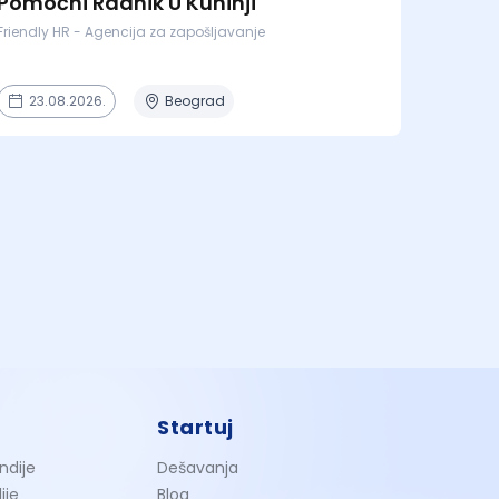
Pomoćni Radnik U Kuhinji
Friendly HR - Agencija za zapošljavanje
23.08.2026.
Beograd
Startuj
ndije
Dešavanja
ije
Blog