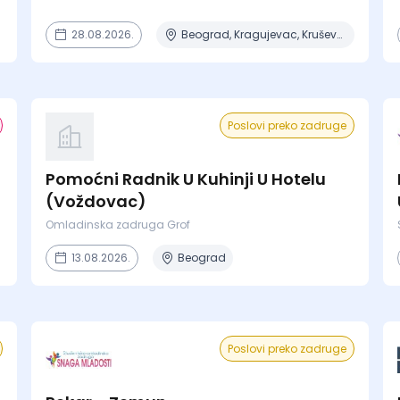
28.08.2026.
Beograd, Kragujevac, Kruševac, Lapovo, Niš + 4 mesta
Poslovi preko zadruge
Pomoćni Radnik U Kuhinji U Hotelu
(Voždovac)
Omladinska zadruga Grof
13.08.2026.
Beograd
Poslovi preko zadruge