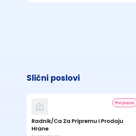
Slični poslovi
Prvi posao
Radnik/Ca Za Pripremu I Prodaju
Hrane