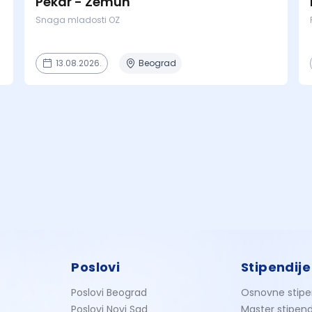
Pekar - Zemun
Snaga mladosti OZ
13.08.2026.
Beograd
Poslovi
Stipendije
Poslovi Beograd
Osnovne stipe
Poslovi Novi Sad
Master stipend