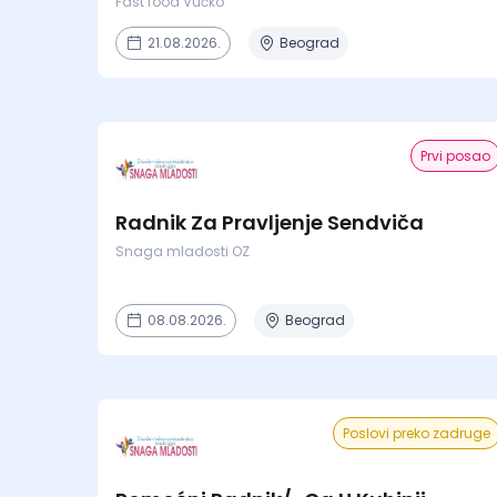
Fast food Vučko
21.08.2026.
Beograd
Prvi posao
Radnik Za Pravljenje Sendviča
Snaga mladosti OZ
08.08.2026.
Beograd
Poslovi preko zadruge