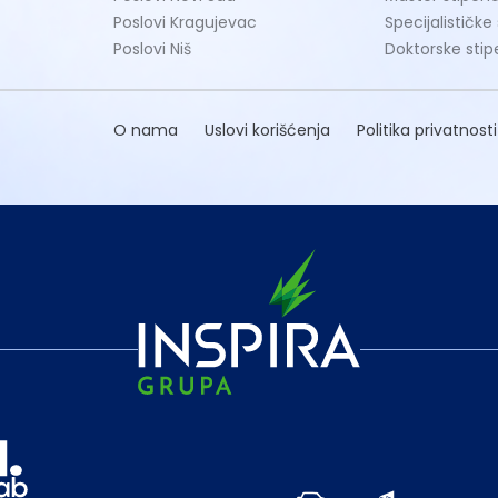
Poslovi Kragujevac
Specijalističke
Poslovi Niš
Doktorske stip
O nama
Uslovi korišćenja
Politika privatnosti