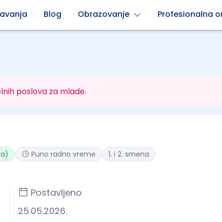
avanja
Blog
Obrazovanje
Profesionalna or
lnih poslova za mlade.
ta)
Puno radno vreme
1. i 2. smena
Postavljeno
25.05.2026.