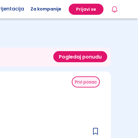
ijentacija
Za kompanije
Prijavi se
Pogledaj ponudu
Prvi posao