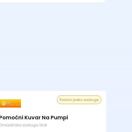
Poslovi preko zadruge
Pomoćni Kuvar Na Pumpi
Omladinska zadruga Grof