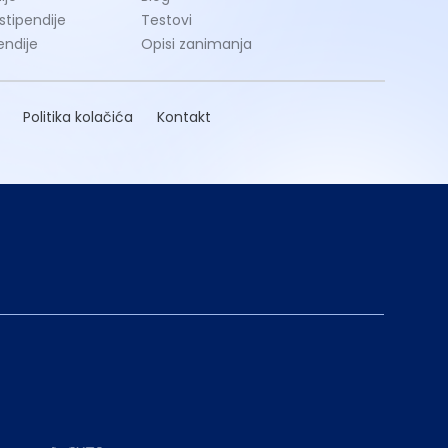
 stipendije
Testovi
endije
Opisi zanimanja
Politika kolačića
Kontakt