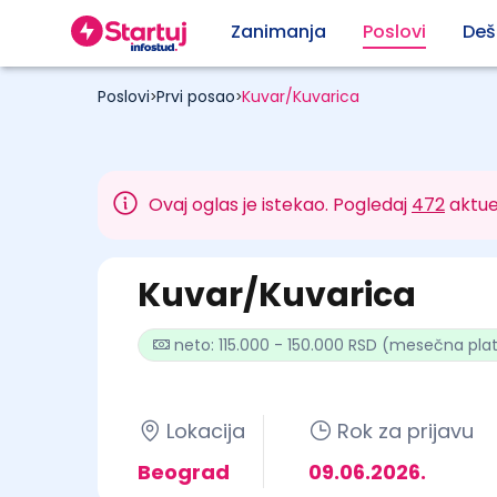
Zanimanja
Poslovi
Deš
Poslovi
Prvi posao
Kuvar/Kuvarica
>
>
Ovaj oglas je istekao. Pogledaj
472
aktue
Kuvar/Kuvarica
neto: 115.000 - 150.000 RSD (mesečna pla
Lokacija
Rok za prijavu
Beograd
09.06.2026.