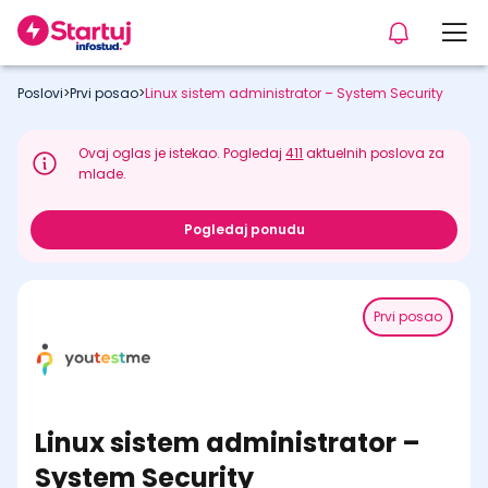
Poslovi
>
Prvi posao
>
Linux sistem administrator – System Security
Ovaj oglas je istekao. Pogledaj
411
aktuelnih poslova za
mlade.
Pogledaj ponudu
Prvi posao
Linux sistem administrator –
System Security