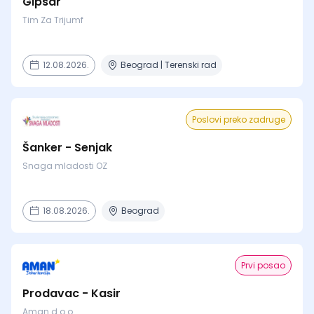
Gipsar
Tim Za Trijumf
12.08.2026.
Beograd | Terenski rad
Poslovi preko zadruge
Šanker - Senjak
Snaga mladosti OZ
18.08.2026.
Beograd
Prvi posao
Prodavac - Kasir
Aman d.o.o.