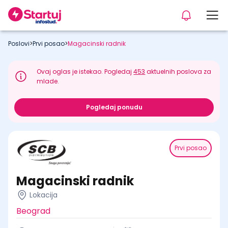
Poslovi
>
Prvi posao
>
Magacinski radnik
Ovaj oglas je istekao. Pogledaj
453
aktuelnih poslova za
mlade.
Pogledaj ponudu
Prvi posao
Magacinski radnik
Lokacija
Beograd