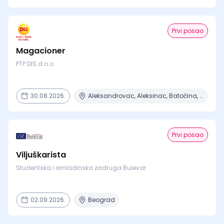
Prvi posao
Magacioner
PTP DIS d.o.o.
30.08.2026.
Aleksandrovac, Aleksinac, Batočina, Bela Crkva, Beograd + 7 mesta
Prvi posao
Viljuškarista
Studentska i omladinska zadruga Bulevar
02.09.2026.
Beograd