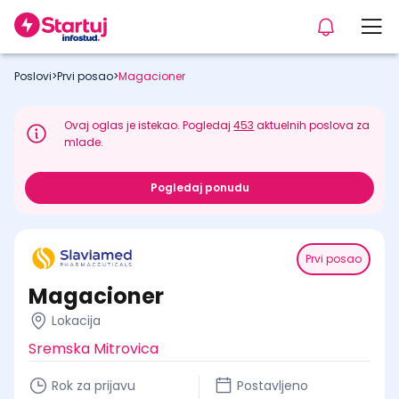
Poslovi
>
Prvi posao
>
Magacioner
Ovaj oglas je istekao. Pogledaj
453
aktuelnih poslova za
mlade.
Pogledaj ponudu
Prvi posao
Magacioner
Lokacija
Sremska Mitrovica
Rok za prijavu
Postavljeno