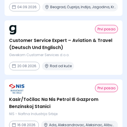
04.09.2026.
Beograd, Ćuprija, Inđija, Jagodina, Kragujevac + 14 mesta
Prvi posao
Customer Service Expert – Aviation & Travel
(Deutsch Und Englisch)
Gevekom Customer Services d.o.o.
20.08.2026.
Rad od kuće
Prvi posao
Kasir/Točilac Na Nis Petrol Ili Gazprom
Benzinskoj Stanici
NIS - Naftna Industrija Srbije
16.08.2026.
Ada, Aleksandrovac, Aleksinac, Alibunar, Apatin + 206 mesta