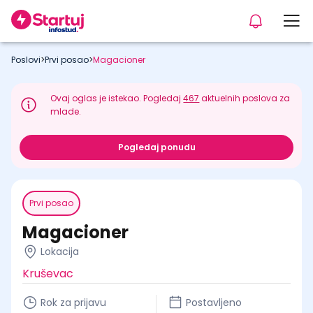
Poslovi
>
Prvi posao
>
Magacioner
Ovaj oglas je istekao. Pogledaj
467
aktuelnih poslova za
mlade.
Pogledaj ponudu
Prvi posao
Magacioner
Lokacija
Kruševac
Rok za prijavu
Postavljeno