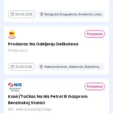
06.09.2026.
Beograd, Kragujevac, Kruševac, Lazarevac, Mladenovac + 2 mesta
Prvi posao
Prodavac Na Odeljenju Delikatesa
PTP DIS d.o.o.
22.08.2026.
Aleksandrovac, Aleksinac, Batočina, Beograd, Čačak + 15 mesta
Prvi posao
Kasir/Točilac Na Nis Petrol Ili Gazprom
Benzinskoj Stanici
NIS - Naftna Industrija Srbije