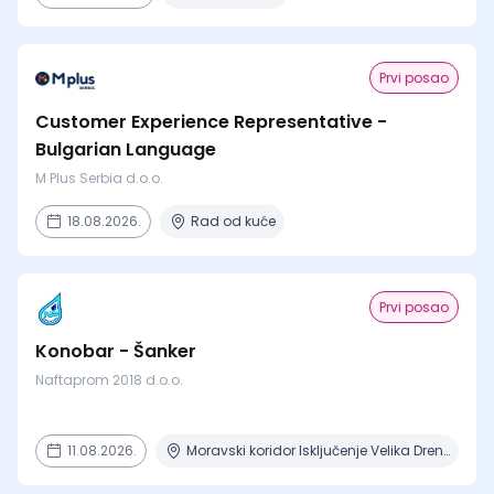
Prvi posao
Customer Experience Representative -
Bulgarian Language
M Plus Serbia d.o.o.
18.08.2026.
Rad od kuće
Prvi posao
Konobar - Šanker
Naftaprom 2018 d.o.o.
11.08.2026.
Moravski koridor Isključenje Velika Drenova, Milutovac, Bataševo