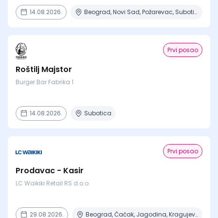
14.08.2026.
Beograd, Novi Sad, Požarevac, Subotica, Šabac
Prvi posao
Roštilj Majstor
Burger Bar Fabrika 1
14.08.2026.
Subotica
Prvi posao
Prodavac - Kasir
LC Waikiki Retail RS d.o.o.
29.08.2026.
Beograd, Čačak, Jagodina, Kragujevac, Kruševac + 15 mesta