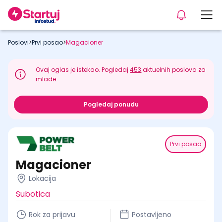
Poslovi
>
Prvi posao
>
Magacioner
Ovaj oglas je istekao. Pogledaj
453
aktuelnih poslova za
mlade.
Pogledaj ponudu
Prvi posao
Magacioner
Lokacija
Subotica
Rok za prijavu
Postavljeno