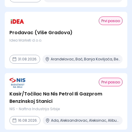
Prvi posao
Prodavac (Više Gradova)
Idea Marketi d.o.o.
31.08.2026.
Aranđelovac, Bač, Banja Koviljača, Beograd, Boljevac + 16 mesta
Prvi posao
Kasir/Točilac Na Nis Petrol Ili Gazprom
Benzinskoj Stanici
NIS - Naftna Industrija Srbije
16.08.2026.
Ada, Aleksandrovac, Aleksinac, Alibunar, Apatin + 206 mesta