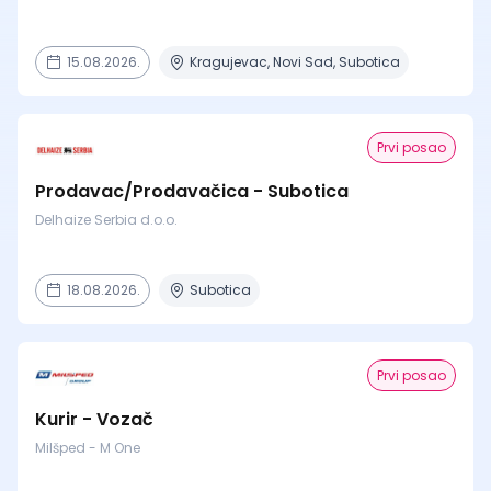
15.08.2026.
Kragujevac, Novi Sad, Subotica
Prvi posao
Prodavac/Prodavačica - Subotica
Delhaize Serbia d.o.o.
18.08.2026.
Subotica
Prvi posao
Kurir - Vozač
Milšped - M One