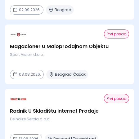
02.09.2026.
Beograd
Prvi posao
Magacioner U Maloprodajnom Objektu
Sport Vision d.o.o.
08.08.2026.
Beograd, Čačak
Prvi posao
Radnik U Skladištu Internet Prodaje
Delhaize Serbia d.o.o.
13.08.2026.
Beograd | Terenski rad