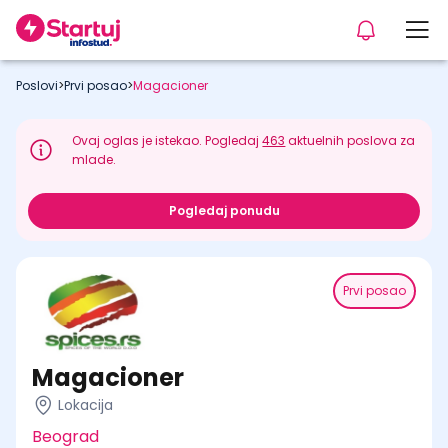
Poslovi
>
Prvi posao
>
Magacioner
Ovaj oglas je istekao. Pogledaj
463
aktuelnih poslova za
mlade.
Pogledaj ponudu
Prvi posao
Magacioner
Lokacija
Beograd