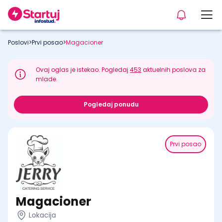
Poslovi
>
Prvi posao
>
Magacioner
Ovaj oglas je istekao. Pogledaj
453
aktuelnih poslova za
mlade.
Pogledaj ponudu
Prvi posao
Magacioner
Lokacija