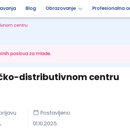
avanja
Blog
Obrazovanje
Profesionalna or
utivnom centru
lnih poslova za mlade.
ičko-distributivnom centru
prijavu
Postavljeno
.
01.10.2025.