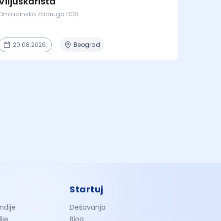
Viljuškarista
Omladinska Zadruga DOB
20.08.2026.
Beograd
Startuj
ndije
Dešavanja
ije
Blog