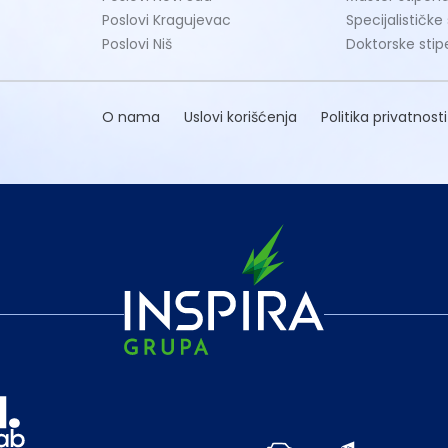
Poslovi Kragujevac
Specijalističke
Poslovi Niš
Doktorske stip
O nama
Uslovi korišćenja
Politika privatnosti