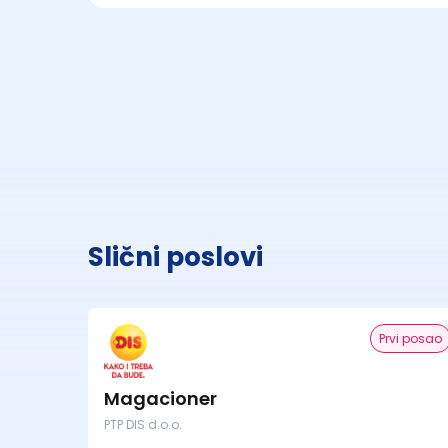
Slični poslovi
Prvi posao
Magacioner
PTP DIS d.o.o.