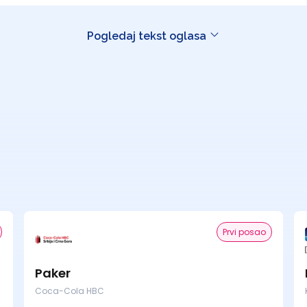
Pogledaj tekst oglasa
Prvi posao
Paker
Coca-Cola HBC