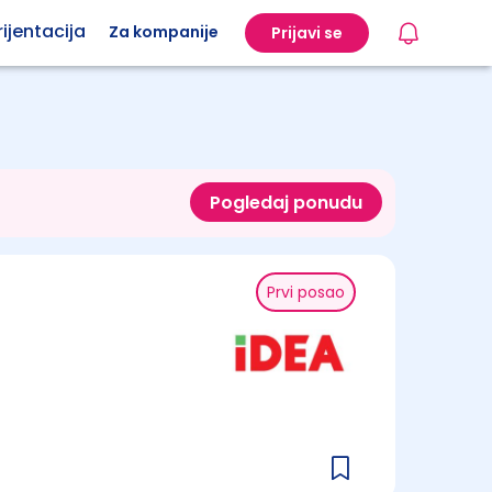
ijentacija
Za kompanije
Prijavi se
Pogledaj ponudu
Prvi posao