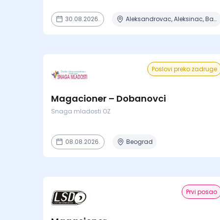
30.08.2026.
Aleksandrovac, Aleksinac, Batočina, Bela Crkva, Beograd + 7 mesta
Poslovi preko zadruge
Magacioner – Dobanovci
Snaga mladosti OZ
08.08.2026.
Beograd
Prvi posao