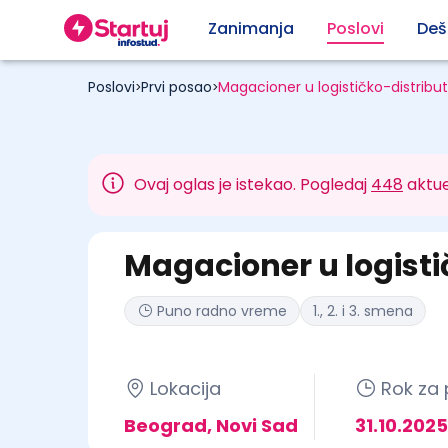
Zanimanja
Poslovi
Deš
Poslovi
Prvi posao
Magacioner u logističko-distrib
>
>
Ovaj oglas je istekao. Pogledaj
448
aktue
Magacioner u logist
Puno radno vreme
1., 2. i 3. smena
Lokacija
Rok za 
Beograd, Novi Sad
31.10.2025