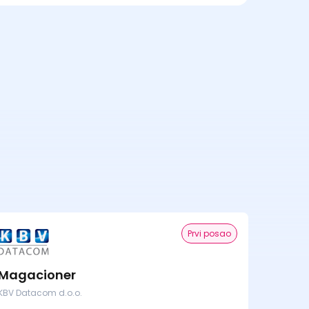
Prvi posao
Magacioner
KBV Datacom d.o.o.