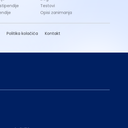
 stipendije
Testovi
endije
Opisi zanimanja
Politika kolačića
Kontakt