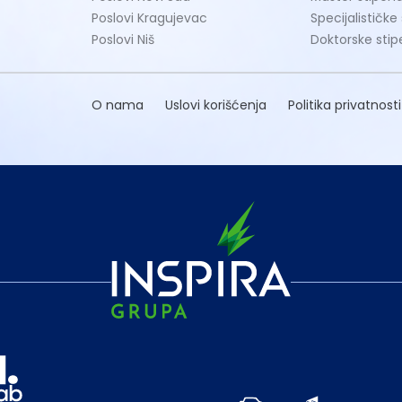
Poslovi Kragujevac
Specijalističke
Poslovi Niš
Doktorske stip
O nama
Uslovi korišćenja
Politika privatnosti