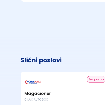
Slični poslovi
Prvi posao
Magacioner
C.I.A.K AUTO DOO