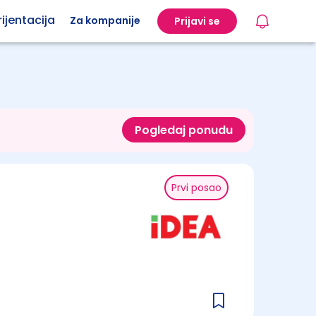
ijentacija
Za kompanije
Prijavi se
Pogledaj ponudu
Prvi posao