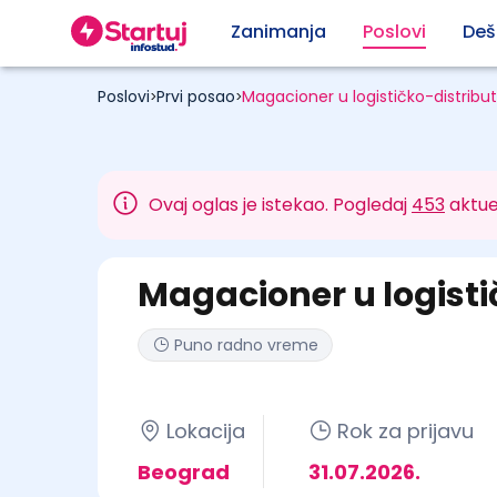
Zanimanja
Poslovi
Deš
Poslovi
Prvi posao
Magacioner u logističko-distrib
>
>
Ovaj oglas je istekao. Pogledaj
453
aktue
Magacioner u logist
Puno radno vreme
Lokacija
Rok za prijavu
Beograd
31.07.2026.