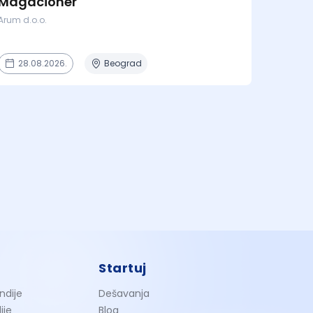
Magacioner
Arum d.o.o.
28.08.2026.
Beograd
Startuj
ndije
Dešavanja
ije
Blog