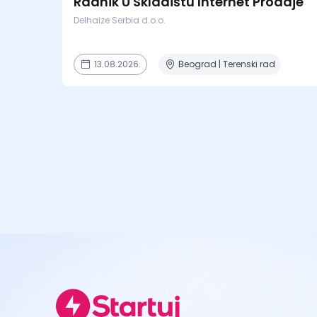
Radnik U Skladištu Internet Prodaje
Delhaize Serbia d.o.o.
13.08.2026.
Beograd | Terenski rad