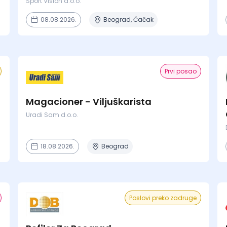
Sport Vision d.o.o.
08.08.2026.
Beograd, Čačak
Prvi posao
Magacioner - Viljuškarista
Uradi Sam d.o.o.
18.08.2026.
Beograd
Poslovi preko zadruge