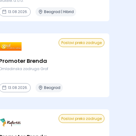
MaxBet d.o.o.
13.08.2026.
Beograd | Hibrid
Poslovi preko zadruge
Promoter Brenda
Omladinska zadruga Grof
13.08.2026.
Beograd
Poslovi preko zadruge