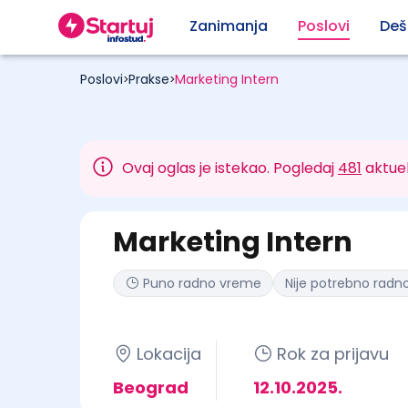
Zanimanja
Poslovi
Deš
Poslovi
Prakse
Marketing Intern
>
>
Ovaj oglas je istekao. Pogledaj
481
aktuel
Marketing Intern
Puno radno vreme
Nije potrebno radno
Lokacija
Rok za prijavu
Beograd
12.10.2025.