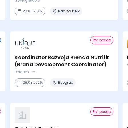
Agenciji
Go4Highscore
28.08.2026.
Rad od kuće
Prvi posao
Koordinator Razvoja Brenda Nutrifit
(Brand Development Coordinator)
Uniqueform
28.08.2026.
Beograd
Prvi posao