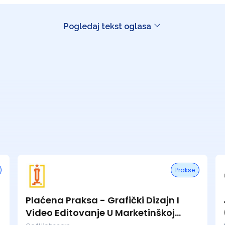
Pogledaj tekst oglasa
Prakse
Plaćena Praksa - Grafički Dizajn I
Video Editovanje U Marketinškoj