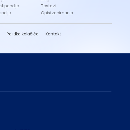
 stipendije
Testovi
endije
Opisi zanimanja
Politika kolačića
Kontakt