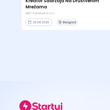
Kreator Sadržaja Na Društvenim
Mrežama
ABC Furniture d.o.o.
29.08.2026.
Beograd