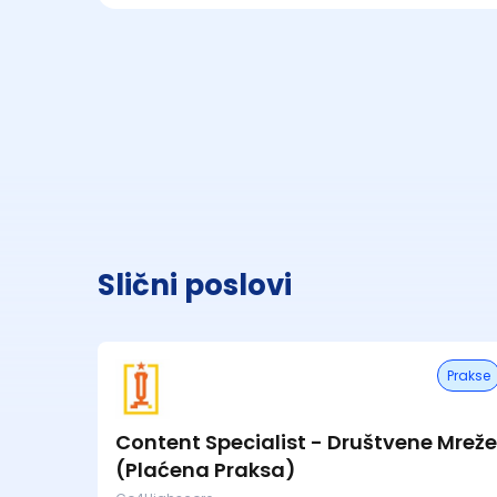
Slični poslovi
Prakse
Content Specialist - Društvene Mreže
(Plaćena Praksa)