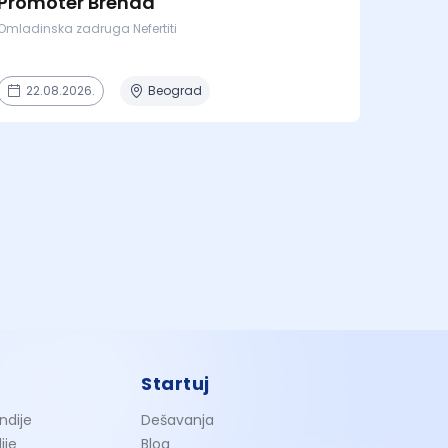
Promoter Brenda
Omladinska zadruga Nefertiti
22.08.2026.
Beograd
Startuj
ndije
Dešavanja
ije
Blog