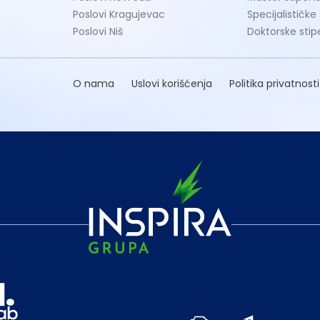
Poslovi Kragujevac
Specijalističke
Poslovi Niš
Doktorske stip
O nama
Uslovi korišćenja
Politika privatnosti