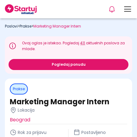
Poslovi
>
Prakse
>
Marketing Manager Intern
Ovaj oglas je istekao. Pogledaj
411
aktuelnih poslova za
mlade.
Pogledaj ponudu
Prakse
Marketing Manager Intern
Lokacija
Beograd
Rok za prijavu
Postavljeno