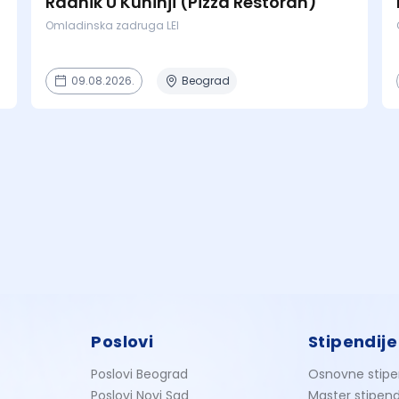
Radnik U Kuhinji (Pizza Restoran)
Omladinska zadruga LEI
09.08.2026.
Beograd
Poslovi
Stipendije
Poslovi Beograd
Osnovne stipe
Poslovi Novi Sad
Master stipend