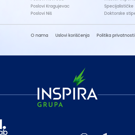
Poslovi Kragujevac
Specijalističke
Poslovi Niš
Doktorske stip
O nama
Uslovi korišćenja
Politika privatnosti