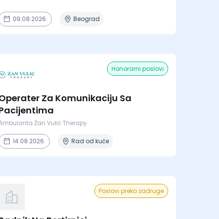
09.08.2026.
Beograd
Honorarni poslovi
Operater Za Komunikaciju Sa
Pacijentima
Ambulanta Žan Vulić Therapy
14.08.2026.
Rad od kuće
Poslovi preko zadruge