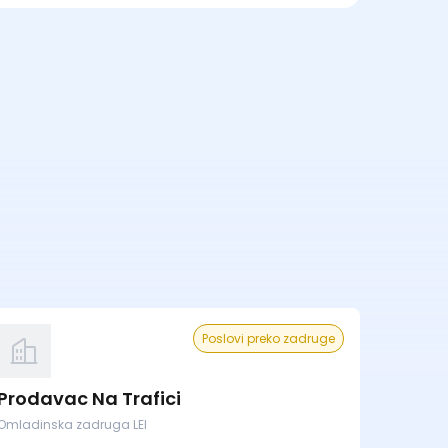
Poslovi preko zadruge
Prodavac Na Trafici
Omladinska zadruga LEI