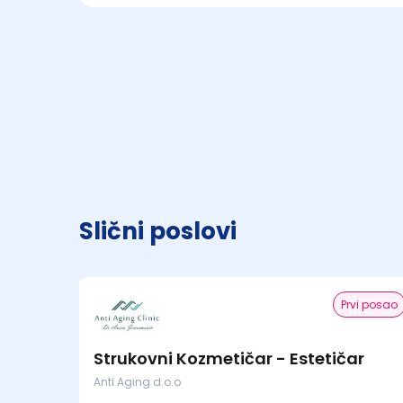
Slični poslovi
Prvi posao
Strukovni Kozmetičar - Estetičar
Anti Aging d.o.o